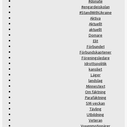
#donate
#engardeiskolan
#StandWithUkraine
Aktiva
Aktuellt
aktuellt
Domare
Elit
Förbundet
Förbundskaptener
Föreningsledare
Idrottspolitik
kansliet
Läger
landslag
Minnestext
Om fäktning
Parafäktning
SM-veckan
Tävling
Utbildning
Veteran
Vuxenmotionärer