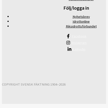
Följ/logga in
Nyhetsbrev
Idrottonline
Riksidrottsförbundet
Facebook
Instagram
Linkedin
COPYRIGHT SVENSK FÄKTNING 1904–2026