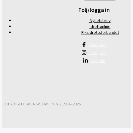
Följ/logga in
Nyhetsbrev
Idrottonline
Riksidrottsförbundet
Facebook
Instagram
Linkedin
COPYRIGHT SVENSK FÄKTNING 1904–2026