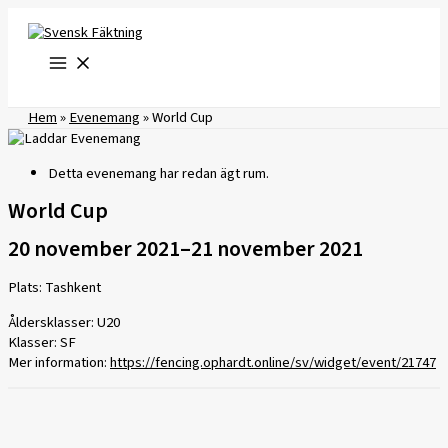
Hoppa
till
innehåll
Hem
»
Evenemang
»
World Cup
Detta evenemang har redan ägt rum.
World Cup
20 november 2021
–
21 november 2021
Plats: Tashkent
Åldersklasser: U20
Klasser: SF
Mer information:
https://fencing.ophardt.online/sv/widget/event/21747