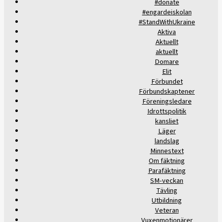
#donate
#engardeiskolan
#StandWithUkraine
Aktiva
Aktuellt
aktuellt
Domare
Elit
Förbundet
Förbundskaptener
Föreningsledare
Idrottspolitik
kansliet
Läger
landslag
Minnestext
Om fäktning
Parafäktning
SM-veckan
Tävling
Utbildning
Veteran
Vuxenmotionärer