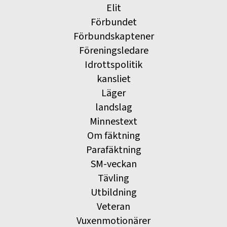
Elit
Förbundet
Förbundskaptener
Föreningsledare
Idrottspolitik
kansliet
Läger
landslag
Minnestext
Om fäktning
Parafäktning
SM-veckan
Tävling
Utbildning
Veteran
Vuxenmotionärer