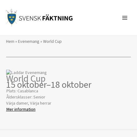
Hoppa
till
innehåll
Hem
»
Evenemang
»
World Cup
World Cup
15 oktober
–
18 oktober
Plats: Casablanca
Åldersklasser: Senior
Värja damer, Värja herrar
Mer information