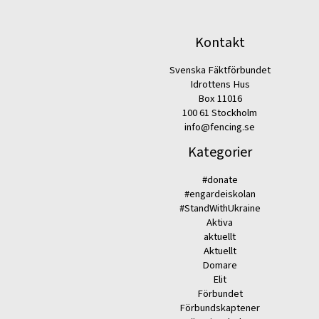
Kontakt
Svenska Fäktförbundet
Idrottens Hus
Box 11016
100 61 Stockholm
info@fencing.se
Kategorier
#donate
#engardeiskolan
#StandWithUkraine
Aktiva
aktuellt
Aktuellt
Domare
Elit
Förbundet
Förbundskaptener