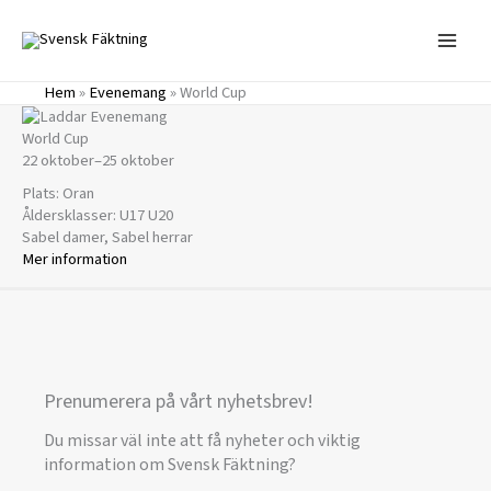
Hoppa
till
innehåll
Hem
»
Evenemang
»
World Cup
World Cup
22 oktober
–
25 oktober
Plats: Oran
Åldersklasser: U17 U20
Sabel damer, Sabel herrar
Mer information
Prenumerera på vårt nyhetsbrev!
Du missar väl inte att få nyheter och viktig
information om Svensk Fäktning?