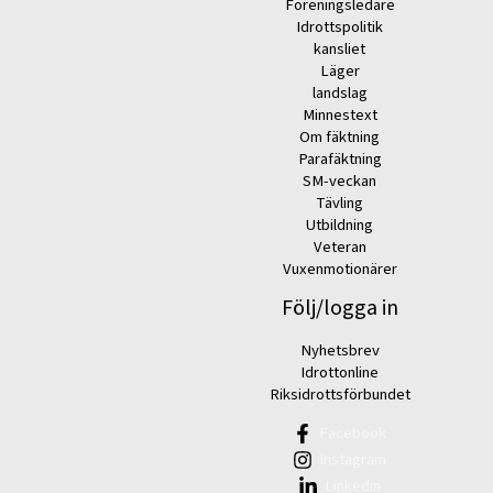
Föreningsledare
Idrottspolitik
kansliet
Läger
landslag
Minnestext
Om fäktning
Parafäktning
SM-veckan
Tävling
Utbildning
Veteran
Vuxenmotionärer
Följ/logga in
Nyhetsbrev
Idrottonline
Riksidrottsförbundet
Facebook
Instagram
Linkedin