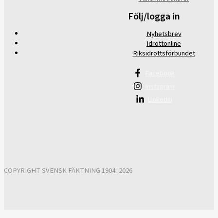
Följ/logga in
Nyhetsbrev
Idrottonline
Riksidrottsförbundet
Facebook
Instagram
Linkedin
COPYRIGHT SVENSK FÄKTNING 1904–2026