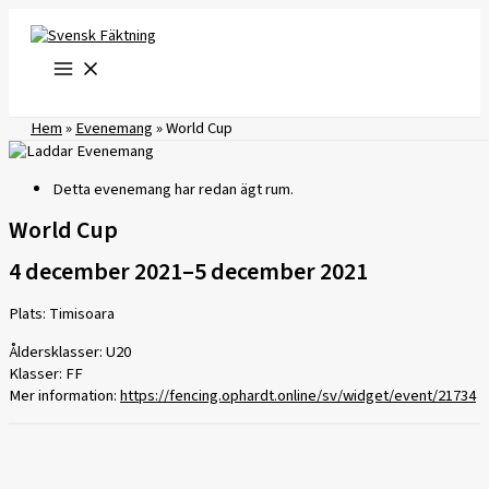
Hoppa
till
innehåll
Hem
»
Evenemang
»
World Cup
Detta evenemang har redan ägt rum.
World Cup
4 december 2021
–
5 december 2021
Plats: Timisoara
Åldersklasser: U20
Klasser: FF
Mer information:
https://fencing.ophardt.online/sv/widget/event/21734