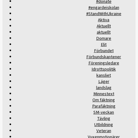
#donate
#engardeiskolan
#StandWithUkraine
Aktiva
Aktuellt
aktuellt
Domare
Elit
Förbundet
Förbundskaptener
Föreningsledare
Idrottspolitik
kansliet
Läger
landslag
Minnestext
Om fäktning
Parafäktning
SM-veckan
Tävling
Utbildning
Veteran
Vuxenmotionärer