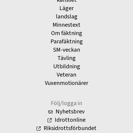
kansliet
Läger
landslag
Minnestext
Om fäktning
Parafäktning
SM-veckan
Tävling
Utbildning
Veteran
Vuxenmotionärer
Följ/logga in
Nyhetsbrev
Idrottonline
Riksidrottsförbundet