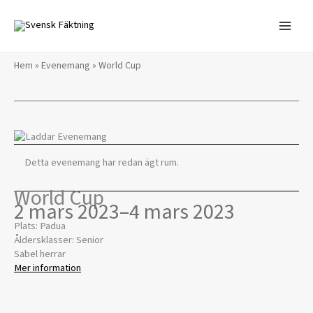
Hoppa
till
innehåll
Hem
»
Evenemang
»
World Cup
Detta evenemang har redan ägt rum.
World Cup
2 mars 2023
–
4 mars 2023
Plats: Padua
Åldersklasser: Senior
Sabel herrar
Mer information