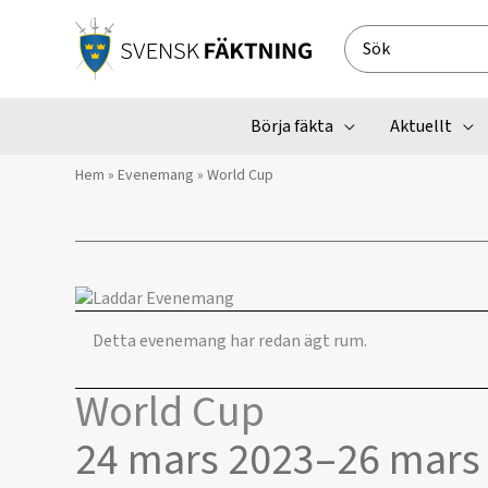
Hoppa
till
Search
innehåll
for:
Börja fäkta
Aktuellt
Hem
»
Evenemang
»
World Cup
Detta evenemang har redan ägt rum.
World Cup
24 mars 2023
–
26 mars