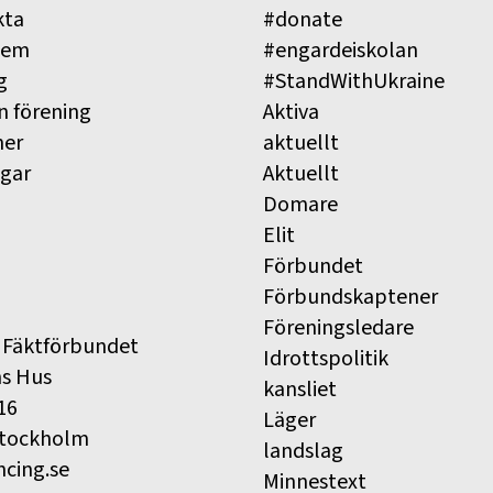
kta
#donate
lem
#engardeiskolan
g
#StandWithUkraine
n förening
Aktiva
ner
aktuellt
ngar
Aktuellt
Domare
Elit
Förbundet
Förbundskaptener
Föreningsledare
 Fäktförbundet
Idrottspolitik
ns Hus
kansliet
16
Läger
Stockholm
landslag
ncing.se
Minnestext