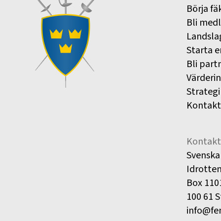
Börja fä
Bli med
Landsla
Starta e
Bli part
Värderi
Strategi
Kontakt
Kontakt
Svenska
Idrotte
Box 110
100 61 
info@fe