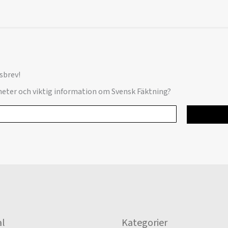
sbrev!
yheter och viktig information om Svensk Fäktning?
l
Kategorier