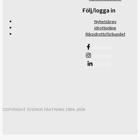
Följ/logga in
Nyhetsbrev
Idrottonline
Riksidrottsförbundet
Facebook
Instagram
Linkedin
COPYRIGHT SVENSK FÄKTNING 1904–2026