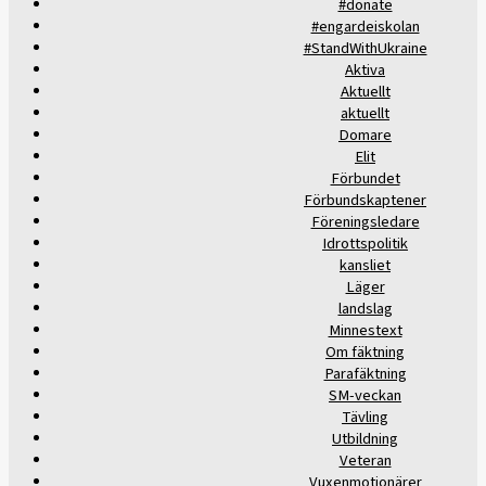
#donate
#engardeiskolan
#StandWithUkraine
Aktiva
Aktuellt
aktuellt
Domare
Elit
Förbundet
Förbundskaptener
Föreningsledare
Idrottspolitik
kansliet
Läger
landslag
Minnestext
Om fäktning
Parafäktning
SM-veckan
Tävling
Utbildning
Veteran
Vuxenmotionärer