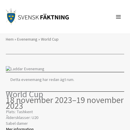
Hoppa
till
innehåll
Hem
»
Evenemang
»
World Cup
Detta evenemang har redan ägt rum.
World Cup
18 november 2023
–
19 november
2023
Plats: Tashkent
Åldersklasser: U20
Sabel damer
Mer information