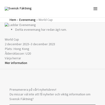
Hoppa
till
innehåll
Hem
»
Evenemang
»
World Cup
Detta evenemang har redan ägt rum.
World Cup
2 december 2023
–
3 december 2023
Plats: Hong Kong
Åldersklasser: U20
Värja herrar
Mer information
Prenumerera på vårt nyhetsbrev!
Du missar väl inte att få nyheter och viktig information om
Svensk Fäktning?