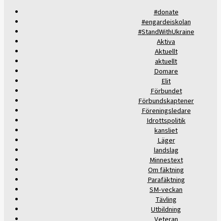
#donate
#engardeiskolan
#StandWithUkraine
Aktiva
Aktuellt
aktuellt
Domare
Elit
Förbundet
Förbundskaptener
Föreningsledare
Idrottspolitik
kansliet
Läger
landslag
Minnestext
Om fäktning
Parafäktning
SM-veckan
Tävling
Utbildning
Veteran