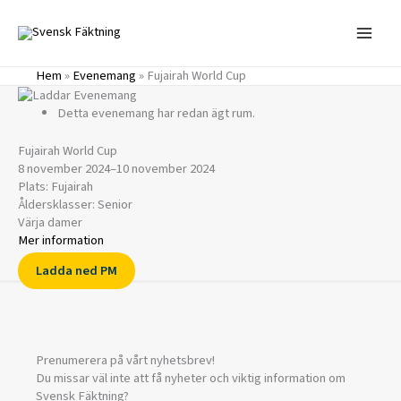
Hoppa
till
innehåll
Hem
»
Evenemang
»
Fujairah World Cup
Detta evenemang har redan ägt rum.
Fujairah World Cup
8 november 2024
–
10 november 2024
Plats: Fujairah
Åldersklasser: Senior
Värja damer
Mer information
Ladda ned PM
Prenumerera på vårt nyhetsbrev!
Du missar väl inte att få nyheter och viktig information om
Svensk Fäktning?