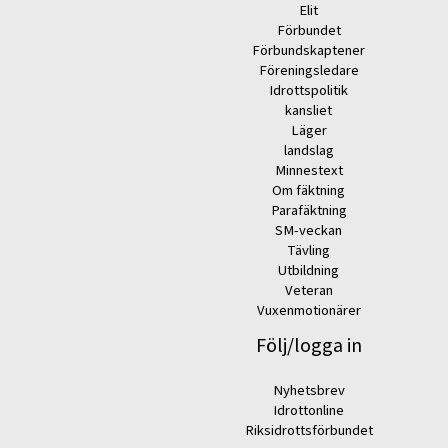
Elit
Förbundet
Förbundskaptener
Föreningsledare
Idrottspolitik
kansliet
Läger
landslag
Minnestext
Om fäktning
Parafäktning
SM-veckan
Tävling
Utbildning
Veteran
Vuxenmotionärer
Följ/logga in
Nyhetsbrev
Idrottonline
Riksidrottsförbundet