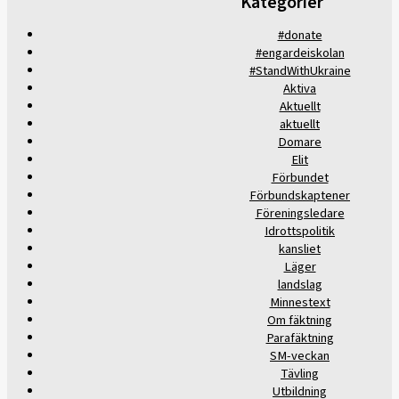
Kategorier
#donate
#engardeiskolan
#StandWithUkraine
Aktiva
Aktuellt
aktuellt
Domare
Elit
Förbundet
Förbundskaptener
Föreningsledare
Idrottspolitik
kansliet
Läger
landslag
Minnestext
Om fäktning
Parafäktning
SM-veckan
Tävling
Utbildning