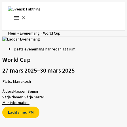
Hoppa
till
innehåll
Hem
»
Evenemang
»
World Cup
Detta evenemang har redan ägt rum.
World Cup
27 mars 2025
–
30 mars 2025
Plats: Marrakech
Åldersklasser: Senior
Värja damer, Värja herrar
Mer information
Ladda ned PM