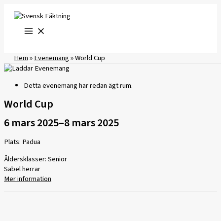
Hoppa
till
innehåll
Hem
»
Evenemang
»
World Cup
Detta evenemang har redan ägt rum.
World Cup
6 mars 2025
–
8 mars 2025
Plats: Padua
Åldersklasser: Senior
Sabel herrar
Mer information