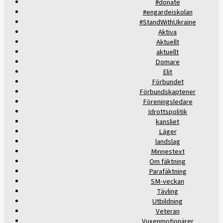
#donate
#engardeiskolan
#StandWithUkraine
Aktiva
Aktuellt
aktuellt
Domare
Elit
Förbundet
Förbundskaptener
Föreningsledare
Idrottspolitik
kansliet
Läger
landslag
Minnestext
Om fäktning
Parafäktning
SM-veckan
Tävling
Utbildning
Veteran
Vuxenmotionärer