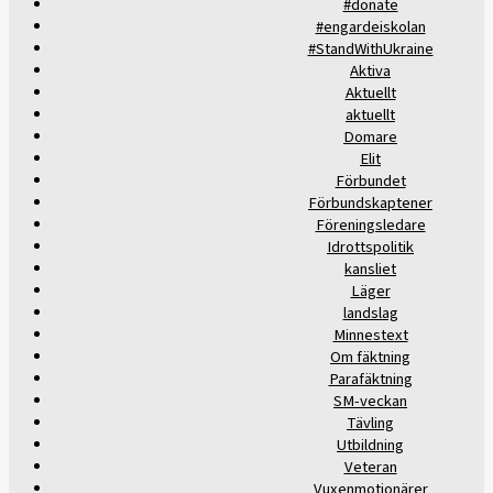
#donate
#engardeiskolan
#StandWithUkraine
Aktiva
Aktuellt
aktuellt
Domare
Elit
Förbundet
Förbundskaptener
Föreningsledare
Idrottspolitik
kansliet
Läger
landslag
Minnestext
Om fäktning
Parafäktning
SM-veckan
Tävling
Utbildning
Veteran
Vuxenmotionärer