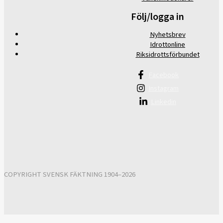
Följ/logga in
Nyhetsbrev
Idrottonline
Riksidrottsförbundet
Facebook
Instagram
Linkedin
COPYRIGHT SVENSK FÄKTNING 1904–2026