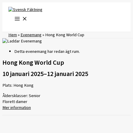
Hoppa
till
innehåll
Hem
»
Evenemang
»
Hong Kong World Cup
Detta evenemang har redan ägt rum.
Hong Kong World Cup
10 januari 2025
–
12 januari 2025
Plats: Hong Kong
Åldersklasser: Senior
Florett damer
Mer information