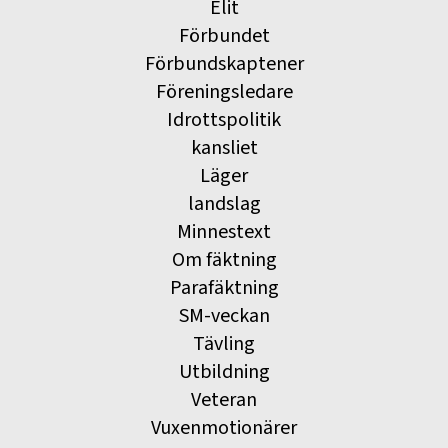
Elit
Förbundet
Förbundskaptener
Föreningsledare
Idrottspolitik
kansliet
Läger
landslag
Minnestext
Om fäktning
Parafäktning
SM-veckan
Tävling
Utbildning
Veteran
Vuxenmotionärer