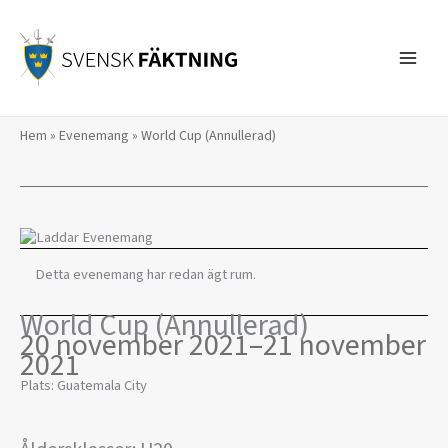
Hoppa
till
innehåll
Hem
»
Evenemang
»
World Cup (Annullerad)
Detta evenemang har redan ägt rum.
World Cup (Annullerad)
20 november 2021
–
21 november
2021
Plats: Guatemala City