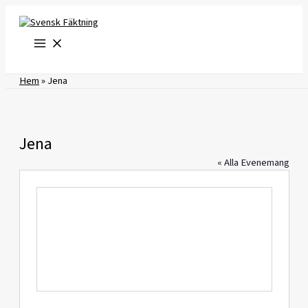
Hoppa
till
innehåll
Hem
»
Jena
Jena
« Alla Evenemang