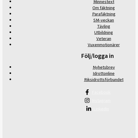
Minnestext
Om fäktning
Parafäktning
SM-veckan
Tävling
Utbildning
Veteran
Vuxenmotionärer
Följ/logga in
Nyhetsbrev
Idrottonline
Riksidrottsförbundet
Facebook
Instagram
Linkedin