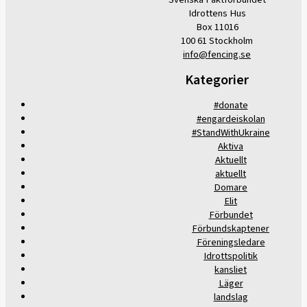
Idrottens Hus
Box 11016
100 61 Stockholm
info@fencing.se
Kategorier
#donate
#engardeiskolan
#StandWithUkraine
Aktiva
Aktuellt
aktuellt
Domare
Elit
Förbundet
Förbundskaptener
Föreningsledare
Idrottspolitik
kansliet
Läger
landslag