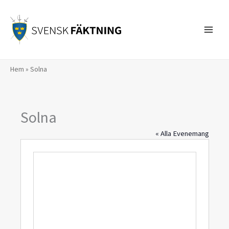
Hoppa
till
innehåll
Hem
»
Solna
Solna
« Alla Evenemang