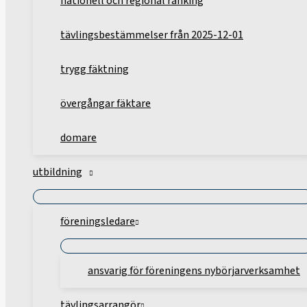
nationell och regional ranking
tävlingsbestämmelser från 2025-12-01
trygg fäktning
övergångar fäktare
domare
utbildning
föreningsledare
ansvarig för föreningens nybörjarverksamhet
tävlingsarrangör