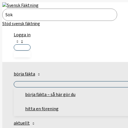
Hoppa
till
Search
innehåll
for:
Stöd svensk fäktning
Logga in
börja fäkta
börja fäkta – så här gör du
hitta en förening
aktuellt