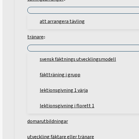
att arrangera tävling
tränare
svensk fäktnings utvecklingsmodell
fäktträning i grupp
lektionsgivning 1 värja
lektionsgivning i florett 1
domarutbildningar
utveckling fäktare eller tränare