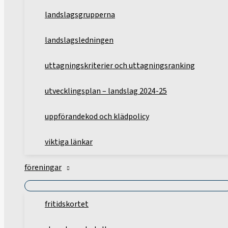
landslagsgrupperna
landslagsledningen
uttagningskriterier och uttagningsranking
utvecklingsplan – landslag 2024-25
uppförandekod och klädpolicy
viktiga länkar
föreningar
fritidskortet