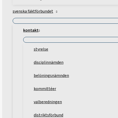
svenska fäktförbundet
kontakt
styrelse
disciplinnämden
belöningsnämnden
kommittéer
valberedningen
distriktsförbund