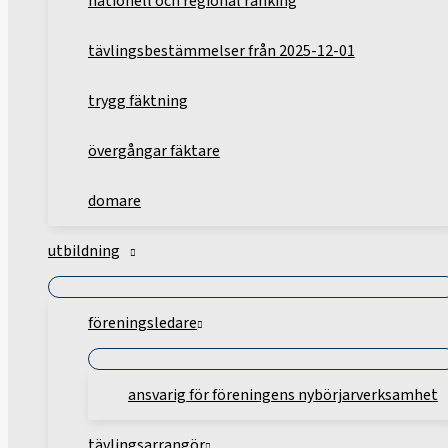
nationell och regional ranking
tävlingsbestämmelser från 2025-12-01
trygg fäktning
övergångar fäktare
domare
utbildning
föreningsledare
ansvarig för föreningens nybörjarverksamhet
tävlingsarrangör