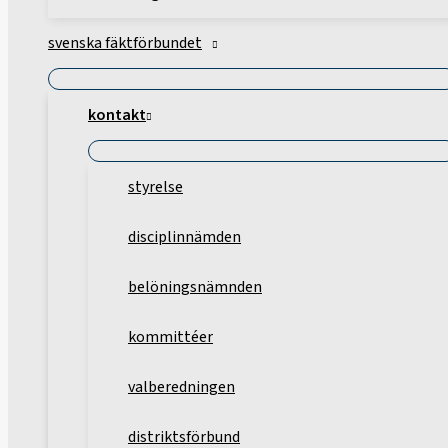
svenska fäktförbundet
kontakt
styrelse
disciplinnämden
belöningsnämnden
kommittéer
valberedningen
distriktsförbund