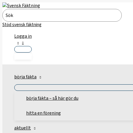
Hoppa
till
Search
innehåll
for:
Stöd svensk fäktning
Logga in
börja fäkta
börja fäkta – så här gör du
hitta en förening
aktuellt