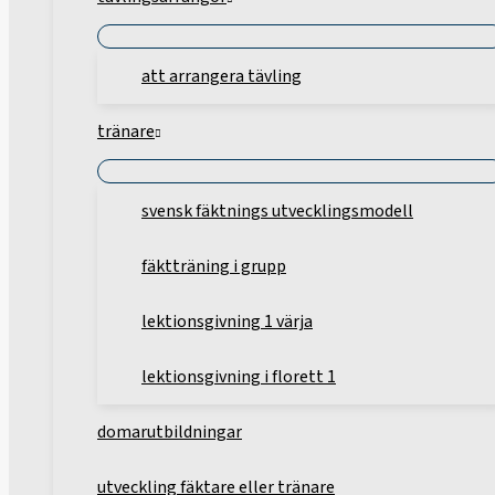
att arrangera tävling
tränare
svensk fäktnings utvecklingsmodell
fäktträning i grupp
lektionsgivning 1 värja
lektionsgivning i florett 1
domarutbildningar
utveckling fäktare eller tränare