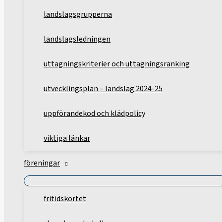
landslagsgrupperna
landslagsledningen
uttagningskriterier och uttagningsranking
utvecklingsplan – landslag 2024-25
uppförandekod och klädpolicy
viktiga länkar
föreningar
fritidskortet