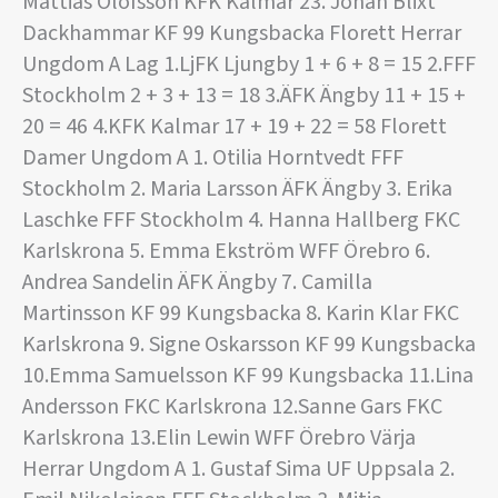
Mattias Olofsson KFK Kalmar 23. Johan Blixt
Dackhammar KF 99 Kungsbacka Florett Herrar
Ungdom A Lag 1.LjFK Ljungby 1 + 6 + 8 = 15 2.FFF
Stockholm 2 + 3 + 13 = 18 3.ÄFK Ängby 11 + 15 +
20 = 46 4.KFK Kalmar 17 + 19 + 22 = 58 Florett
Damer Ungdom A 1. Otilia Horntvedt FFF
Stockholm 2. Maria Larsson ÄFK Ängby 3. Erika
Laschke FFF Stockholm 4. Hanna Hallberg FKC
Karlskrona 5. Emma Ekström WFF Örebro 6.
Andrea Sandelin ÄFK Ängby 7. Camilla
Martinsson KF 99 Kungsbacka 8. Karin Klar FKC
Karlskrona 9. Signe Oskarsson KF 99 Kungsbacka
10.Emma Samuelsson KF 99 Kungsbacka 11.Lina
Andersson FKC Karlskrona 12.Sanne Gars FKC
Karlskrona 13.Elin Lewin WFF Örebro Värja
Herrar Ungdom A 1. Gustaf Sima UF Uppsala 2.