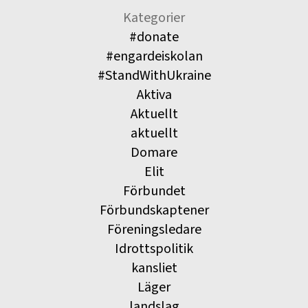
Kategorier
#donate
#engardeiskolan
#StandWithUkraine
Aktiva
Aktuellt
aktuellt
Domare
Elit
Förbundet
Förbundskaptener
Föreningsledare
Idrottspolitik
kansliet
Läger
landslag