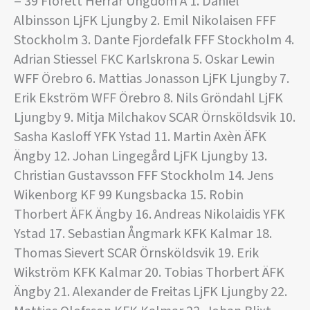
= 39 Florett Herrar Ungdom A 1. Daniel
Albinsson LjFK Ljungby 2. Emil Nikolaisen FFF
Stockholm 3. Dante Fjordefalk FFF Stockholm 4.
Adrian Stiessel FKC Karlskrona 5. Oskar Lewin
WFF Örebro 6. Mattias Jonasson LjFK Ljungby 7.
Erik Ekström WFF Örebro 8. Nils Gröndahl LjFK
Ljungby 9. Mitja Milchakov SCAR Örnsköldsvik 10.
Sasha Kasloff YFK Ystad 11. Martin Axèn ÄFK
Ängby 12. Johan Lingegård LjFK Ljungby 13.
Christian Gustavsson FFF Stockholm 14. Jens
Wikenborg KF 99 Kungsbacka 15. Robin
Thorbert ÄFK Ängby 16. Andreas Nikolaidis YFK
Ystad 17. Sebastian Ångmark KFK Kalmar 18.
Thomas Sievert SCAR Örnsköldsvik 19. Erik
Wikström KFK Kalmar 20. Tobias Thorbert ÄFK
Ängby 21. Alexander de Freitas LjFK Ljungby 22.