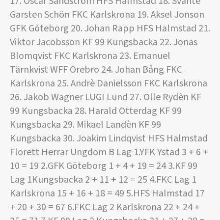
17. Oscar Sandström HFS Halmstad 18. Svante
Garsten Schön FKC Karlskrona 19. Aksel Jonson
GFK Göteborg 20. Johan Rapp HFS Halmstad 21.
Viktor Jacobsson KF 99 Kungsbacka 22. Jonas
Blomqvist FKC Karlskrona 23. Emanuel
Tärnkvist WFF Örebro 24. Johan Bång FKC
Karlskrona 25. Andrè Danielsson FKC Karlskrona
26. Jakob Wagner LUGI Lund 27. Olle Rydèn KF
99 Kungsbacka 28. Harald Otterdag KF 99
Kungsbacka 29. Mikael Landèn KF 99
Kungsbacka 30. Joakim Lindqvist HFS Halmstad
Florett Herrar Ungdom B Lag 1.YFK Ystad 3 + 6 +
10 = 19 2.GFK Göteborg 1 + 4 + 19 = 24 3.KF 99
Lag 1Kungsbacka 2 + 11 + 12 = 25 4.FKC Lag 1
Karlskrona 15 + 16 + 18 = 49 5.HFS Halmstad 17
+ 20 + 30 = 67 6.FKC Lag 2 Karlskrona 22 + 24 +