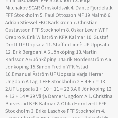
Emil Nikolaisen FFF Stockholm 3. Mitja
Milchakov SCAR Örnsköldsvik 4. Dante Fjordefalk
FFF Stockholm 5. Paul Ottosson MF 19 Malmö 6.
Adrian Stiessel FKC Karlskrona 7. Christian
Gustavsson FFF Stockholm 8. Oskar Lewin WFF
Örebro 9. Erik Wikström KFK Kalmar 10. Gustaf
Drott UF Uppsala 11. Staffan Linnè UF Uppsala
12. Erik Bergdahl A 6 Jönköping 13.Martin
Karlsson A 6 Jönköping 14.Erik Nordenström A 6
Jönköping 15.Simon Fredin YFK Ystad
16.Emanuel Åström UF Uppsala Värja Herrar
Ungdom A Lag 1.FFF Stockholm 2 + 4 + 7 = 13
2.UF Uppsala 1 + 10 + 11 = 22 3.A 6 Jönköping 12
+ 13 + 14 = 39 Värja Damer Ungdom A 1. Christina
Barvestad KFK Kalmar 2. Otilia Horntvedt FFF
Stockholm 3. Erika Laschke FFF Stockholm 4.