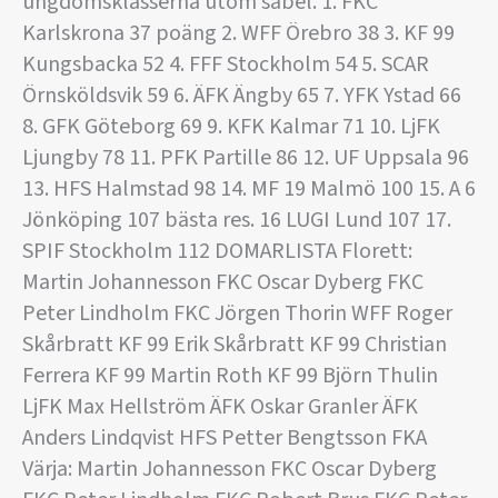
ungdomsklasserna utom sabel. 1. FKC
Karlskrona 37 poäng 2. WFF Örebro 38 3. KF 99
Kungsbacka 52 4. FFF Stockholm 54 5. SCAR
Örnsköldsvik 59 6. ÄFK Ängby 65 7. YFK Ystad 66
8. GFK Göteborg 69 9. KFK Kalmar 71 10. LjFK
Ljungby 78 11. PFK Partille 86 12. UF Uppsala 96
13. HFS Halmstad 98 14. MF 19 Malmö 100 15. A 6
Jönköping 107 bästa res. 16 LUGI Lund 107 17.
SPIF Stockholm 112 DOMARLISTA Florett:
Martin Johannesson FKC Oscar Dyberg FKC
Peter Lindholm FKC Jörgen Thorin WFF Roger
Skårbratt KF 99 Erik Skårbratt KF 99 Christian
Ferrera KF 99 Martin Roth KF 99 Björn Thulin
LjFK Max Hellström ÄFK Oskar Granler ÄFK
Anders Lindqvist HFS Petter Bengtsson FKA
Värja: Martin Johannesson FKC Oscar Dyberg