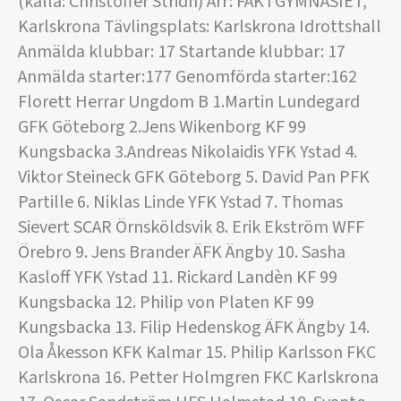
(källa: Christoffer Stridh) Arr: FÄKTGYMNASIET,
Karlskrona Tävlingsplats: Karlskrona Idrottshall
Anmälda klubbar: 17 Startande klubbar: 17
Anmälda starter:177 Genomförda starter:162
Florett Herrar Ungdom B 1.Martin Lundegard
GFK Göteborg 2.Jens Wikenborg KF 99
Kungsbacka 3.Andreas Nikolaidis YFK Ystad 4.
Viktor Steineck GFK Göteborg 5. David Pan PFK
Partille 6. Niklas Linde YFK Ystad 7. Thomas
Sievert SCAR Örnsköldsvik 8. Erik Ekström WFF
Örebro 9. Jens Brander ÄFK Ängby 10. Sasha
Kasloff YFK Ystad 11. Rickard Landèn KF 99
Kungsbacka 12. Philip von Platen KF 99
Kungsbacka 13. Filip Hedenskog ÄFK Ängby 14.
Ola Åkesson KFK Kalmar 15. Philip Karlsson FKC
Karlskrona 16. Petter Holmgren FKC Karlskrona