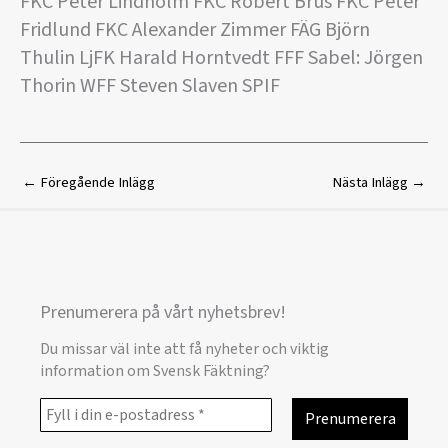
FKC Peter Lindholm FKC Robert Brus FKC Peter
Fridlund FKC Alexander Zimmer FÄG Björn
Thulin LjFK Harald Horntvedt FFF Sabel: Jörgen
Thorin WFF Steven Slaven SPIF
←
Föregående Inlägg
Nästa Inlägg
→
Prenumerera på vårt nyhetsbrev!
Du missar väl inte att få nyheter och viktig
information om Svensk Fäktning?