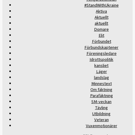
#StandWithUkraine
Aktiva
Aktuellt
aktuellt
Domare
Elit
Förbundet
Förbundskaptener
Föreningsledare
Idrottspolitik
kansliet
Läger
landslag
Minnestext
Om fäktning
Parafäktning
SM-veckan
Tävling
Utbildning
Veteran
Vuxenmotionärer