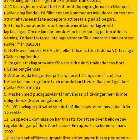
av lottning om ställningen är lika. (Gäller från 020101)
4. IOK:s regler om straff för brott mot dopingreglerna ska tillämpas.
(Gäller omgående). På fäktlicensen kommer att inkluderas en text om
att innehavaren måste acceptera att testa sig nä så begärs.
5. Ett nio kvadratmeter stort område inrättas för lagen vid
lagtävlingar. Om de lämnar området och närmar sig pisten utdelas
varning. Endast fäktaren inte lagkaptenen får numera inlämna protest.
(Gäller från 020101)
6. Det krävs numera FIE A-, B-, eller C-licens för att döma VC-tävlingar.
(Gäller omgående)
7. Regeln att klingorna inte får vara äldre än 60 månader tas bort.
((Gäller omgående)
8. Alltför böjda klingor (värja 1 cm, florett 2 cm, sabel 4 cm) ska
betraktas som regelbrott och omedelbart bestraffas med gult kort.
(Gäller från 020101)
9. Masken med plexiglasvisir får användas på tävlingar men är inte
obligatorisk.(Gäller omgående)
10. I VC-tävlingar på sabel ska det trådlösa systemet användas från
32-tablån.
11. En speciell kommission har tillsatts för att se över behovet av
regeländringar på florett och sabel. En rapport ska komma i mars
2002.
12. När en sabelfäktare uppnår åtta stötar under första perioden av