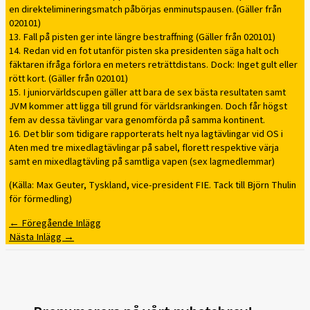
en direktelimineringsmatch påbörjas enminutspausen. (Gäller från
020101)
13. Fall på pisten ger inte längre bestraffning (Gäller från 020101)
14. Redan vid en fot utanför pisten ska presidenten säga halt och
fäktaren ifråga förlora en meters reträttdistans. Dock: Inget gult eller
rött kort. (Gäller från 020101)
15. I juniorvärldscupen gäller att bara de sex bästa resultaten samt
JVM kommer att ligga till grund för världsrankingen. Doch får högst
fem av dessa tävlingar vara genomförda på samma kontinent.
16. Det blir som tidigare rapporterats helt nya lagtävlingar vid OS i
Aten med tre mixedlagtävlingar på sabel, florett respektive värja
samt en mixedlagtävling på samtliga vapen (sex lagmedlemmar)
(Källa: Max Geuter, Tyskland, vice-president FIE. Tack till Björn Thulin
för förmedling)
←
Föregående Inlägg
Nästa Inlägg
→