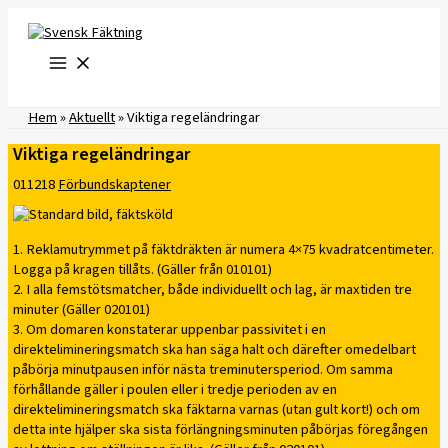
Hoppa
till
innehåll
Hem
»
Aktuellt
»
Viktiga regeländringar
Viktiga regeländringar
011218
Förbundskaptener
1. Reklamutrymmet på fäktdräkten är numera 4×75 kvadratcentimeter.
Logga på kragen tillåts. (Gäller från 010101)
2. I alla femstötsmatcher, både individuellt och lag, är maxtiden tre
minuter (Gäller 020101)
3. Om domaren konstaterar uppenbar passivitet i en
direktelimineringsmatch ska han säga halt och därefter omedelbart
påbörja minutpausen inför nästa treminutersperiod. Om samma
förhållande gäller i poulen eller i tredje perioden av en
direktelimineringsmatch ska fäktarna varnas (utan gult kort!) och om
detta inte hjälper ska sista förlängningsminuten påbörjas föregången