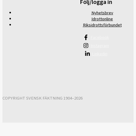
Följ/logga in
Nyhetsbrev
Idrottonline
Riksidrottsförbundet
Facebook
Instagram
Linkedin
COPYRIGHT SVENSK FÄKTNING 1904–2026