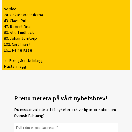
sv plac
24. Oskar Oxenstierna
43. Claes Ruth
47. Robert Brus
60. Atle Lindbäck
80. Johan Jerntorp
102. Carl Frisell
161. Reine Kase
←
Föregående Inlägg
Nästa Inlägg
→
Prenumerera på vårt nyhetsbrev!
Du missar väl inte att få nyheter och viktig information om
Svensk Fäktning?