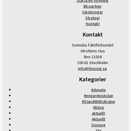
Starta en förening
Bli partner
Värderingar
Strategi
Kontakt
Kontakt
Svenska Fäktförbundet
Idrottens Hus
Box 11016
100 61 Stockholm
info@fencing.se
Kategorier
#donate
#engardeiskolan
#StandWithUkraine
Aktiva
aktuellt
Aktuellt
Domare
Elit