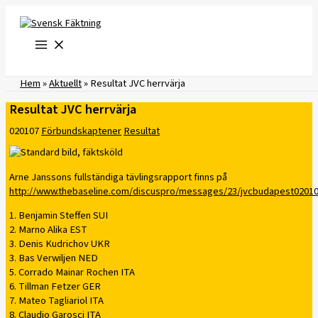
Hoppa
till
innehåll
Hem
»
Aktuellt
»
Resultat JVC herrvärja
Resultat JVC herrvärja
020107
Förbundskaptener
Resultat
Arne Janssons fullständiga tävlingsrapport finns på
http://www.thebaseline.com/discuspro/messages/23/jvcbudapest0201
1. Benjamin Steffen SUI
2. Marno Alika EST
3. Denis Kudrichov UKR
3. Bas Verwiljen NED
5. Corrado Mainar Rochen ITA
6. Tillman Fetzer GER
7. Mateo Tagliariol ITA
8. Claudio Garosci ITA