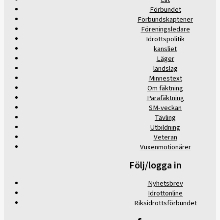
Förbundet
Förbundskaptener
Föreningsledare
Idrottspolitik
kansliet
Läger
landslag
Minnestext
Om fäktning
Parafäktning
SM-veckan
Tävling
Utbildning
Veteran
Vuxenmotionärer
Följ/logga in
Nyhetsbrev
Idrottonline
Riksidrottsförbundet