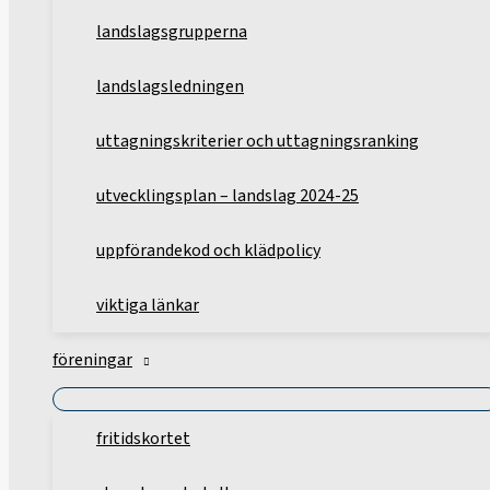
landslagsgrupperna
landslagsledningen
uttagningskriterier och uttagningsranking
utvecklingsplan – landslag 2024-25
uppförandekod och klädpolicy
viktiga länkar
föreningar
fritidskortet