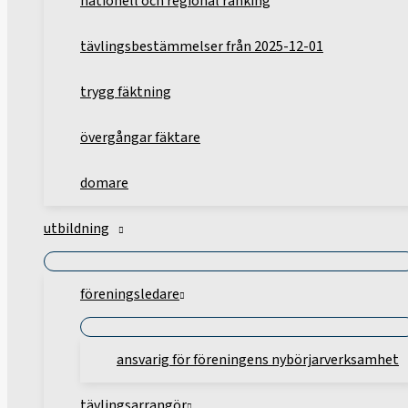
nationell och regional ranking
tävlingsbestämmelser från 2025-12-01
trygg fäktning
övergångar fäktare
domare
utbildning
föreningsledare
ansvarig för föreningens nybörjarverksamhet
tävlingsarrangör