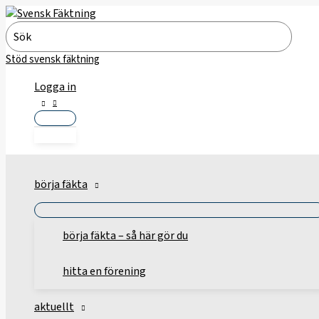
Hoppa
till
Search
innehåll
for:
Stöd svensk fäktning
Logga in
börja fäkta
börja fäkta – så här gör du
hitta en förening
aktuellt