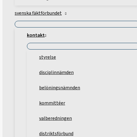
svenska fäktförbundet
kontakt
styrelse
disciplinnämden
belöningsnämnden
kommittéer
valberedningen
distriktsförbund