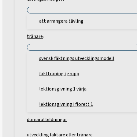
att arrangera tävling
tränare
svensk fäktnings utvecklingsmodell
fäktträning i grupp
lektionsgivning 1 värja
lektionsgivning i florett 1
domarutbildningar
utveckling fäktare eller tränare