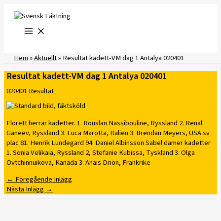
Hoppa
till
innehåll
Hem
»
Aktuellt
»
Resultat kadett-VM dag 1 Antalya 020401
Resultat kadett-VM dag 1 Antalya 020401
020401
Resultat
Florett herrar kadetter. 1. Rouslan Nassibouline, Ryssland 2. Renal
Ganeev, Ryssland 3. Luca Marotta, Italien 3. Brendan Meyers, USA sv
plac 81. Henrik Lundegard 94. Daniel Albinsson Sabel damer kadetter
1. Sonia Velikaia, Ryssland 2, Stefanie Kubissa, Tyskland 3. Olga
Ovtchinnuikova, Kanada 3. Anais Drion, Frankrike
←
Föregående Inlägg
Nästa Inlägg
→