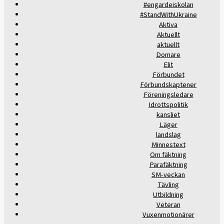
#engardeiskolan
#StandWithUkraine
Aktiva
Aktuellt
aktuellt
Domare
Elit
Förbundet
Förbundskaptener
Föreningsledare
Idrottspolitik
kansliet
Läger
landslag
Minnestext
Om fäktning
Parafäktning
SM-veckan
Tävling
Utbildning
Veteran
Vuxenmotionärer