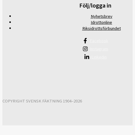
Följ/logga in
Nyhetsbrev
Idrottonline
Riksidrottsförbundet
Facebook
Instagram
Linkedin
COPYRIGHT SVENSK FÄKTNING 1904–2026