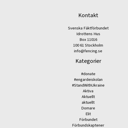
Kontakt
Svenska Fäktförbundet
Idrottens Hus
Box 11016
100 61 Stockholm
info@fencing.se
Kategorier
#donate
#engardeiskolan
#StandWithUkraine
Aktiva
Aktuellt
aktuellt
Domare
Elit
Förbundet
Förbundskaptener