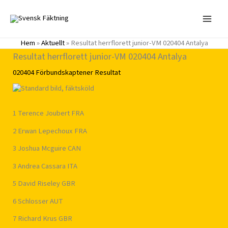
Hoppa
till
innehåll
Hem
»
Aktuellt
»
Resultat herrflorett junior-VM 020404 Antalya
Resultat herrflorett junior-VM 020404 Antalya
020404
Förbundskaptener
Resultat
1 Terence Joubert FRA
2 Erwan Lepechoux FRA
3 Joshua Mcguire CAN
3 Andrea Cassara ITA
5 David Riseley GBR
6 Schlosser AUT
7 Richard Krus GBR