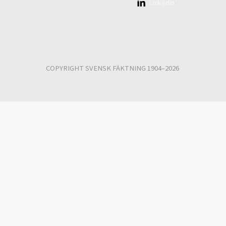
Linkedin
COPYRIGHT SVENSK FÄKTNING 1904–2026