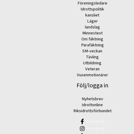
Föreningsledare
Idrottspolitik
kansliet
Läger
landslag
Minnestext
Om fäktning
Parafäktning
SM-veckan
Tävling
Utbildning
Veteran
Vuxenmotionärer
Följ/logga in
Nyhetsbrev
Idrottonline
Riksidrottsförbundet
Facebook
Instagram