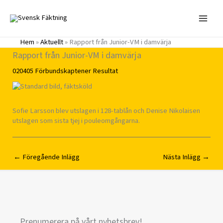
Hoppa
till
innehåll
Hem
»
Aktuellt
»
Rapport från Junior-VM i damvärja
Rapport från Junior-VM i damvärja
020405
Förbundskaptener
Resultat
Sofie Larsson blev utslagen i 128-tablån och Denise Nikolaisen
utslagen som sista tjej i pouleomgångarna.
←
Föregående Inlägg
Nästa Inlägg
→
Prenumerera på vårt nyhetsbrev!