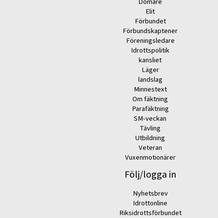
Domare
Elit
Förbundet
Förbundskaptener
Föreningsledare
Idrottspolitik
kansliet
Läger
landslag
Minnestext
Om fäktning
Parafäktning
SM-veckan
Tävling
Utbildning
Veteran
Vuxenmotionärer
Följ/logga in
Nyhetsbrev
Idrottonline
Riksidrottsförbundet