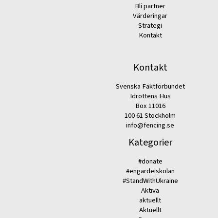
Bli partner
Värderingar
Strategi
Kontakt
Kontakt
Svenska Fäktförbundet
Idrottens Hus
Box 11016
100 61 Stockholm
info@fencing.se
Kategorier
#donate
#engardeiskolan
#StandWithUkraine
Aktiva
aktuellt
Aktuellt