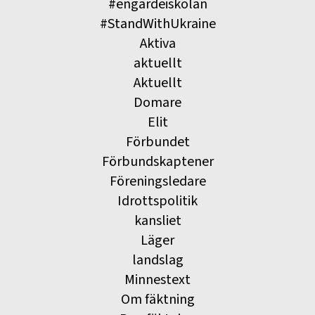
#engardeiskolan
#StandWithUkraine
Aktiva
aktuellt
Aktuellt
Domare
Elit
Förbundet
Förbundskaptener
Föreningsledare
Idrottspolitik
kansliet
Läger
landslag
Minnestext
Om fäktning