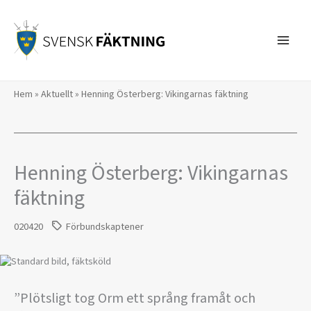
Hoppa
till
innehåll
Hem
»
Aktuellt
»
Henning Österberg: Vikingarnas fäktning
Henning Österberg: Vikingarnas
fäktning
020420
Förbundskaptener
”Plötsligt tog Orm ett språng framåt och