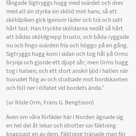
fångade Sigtryggs hugg med svärdet och drev
med all sin styrka sin sköld mot hans, så att
sköldpiken gick igenom läder och trä och satt
hårt fast. Han tryckte sköldarna nedåt så hårt
att bådas sköldgrepp brusto, och båda ryggade
nu och fingo svärden fria och höggo på en gång.
Sigtryggs hugg kom i sidan och tog hål på Orms
brynja och gjorde ett djupt sår; men Orms hugg
tog i halsen; och ett stort anskri ljöd i hallen när
huvudet flög av och studsade mot bordskanten
och föll ner i ölfatet vid bordets ända.”
(ur Röde Orm, Frans G. Bengtsson)
Även om våra förfäder här i Norden ägnade sig
en hel del åt lekar och idrotter var fäktning
knappast en av dem. Fäktning tränade man för