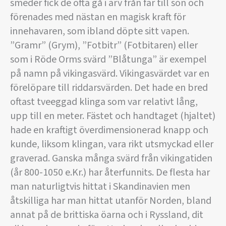
smeder fick de ofta gå i arv från far till son och
förenades med nästan en magisk kraft för
innehavaren, som ibland döpte sitt vapen.
”Gramr” (Grym), ”Fotbitr” (Fotbitaren) eller
som i Röde Orms svärd ”Blåtunga” är exempel
på namn på vikingasvärd. Vikingasvärdet var en
förelöpare till riddarsvärden. Det hade en bred
oftast tveeggad klinga som var relativt lång,
upp till en meter. Fästet och handtaget (hjaltet)
hade en kraftigt överdimensionerad knapp och
kunde, liksom klingan, vara rikt utsmyckad eller
graverad. Ganska många svärd från vikingatiden
(år 800-1050 e.Kr.) har återfunnits. De flesta har
man naturligtvis hittat i Skandinavien men
åtskilliga har man hittat utanför Norden, bland
annat på de brittiska öarna och i Ryssland, dit