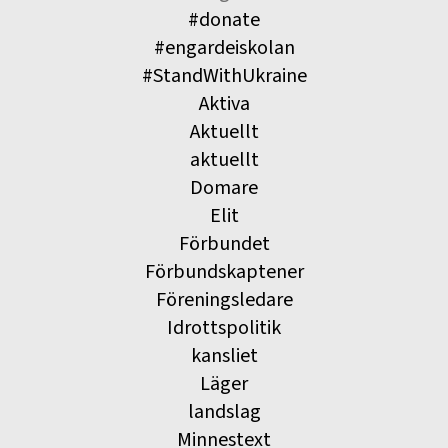
#donate
#engardeiskolan
#StandWithUkraine
Aktiva
Aktuellt
aktuellt
Domare
Elit
Förbundet
Förbundskaptener
Föreningsledare
Idrottspolitik
kansliet
Läger
landslag
Minnestext