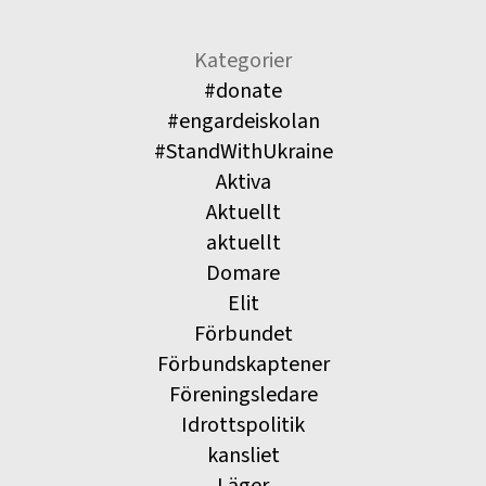
Kategorier
#donate
#engardeiskolan
#StandWithUkraine
Aktiva
Aktuellt
aktuellt
Domare
Elit
Förbundet
Förbundskaptener
Föreningsledare
Idrottspolitik
kansliet
Läger