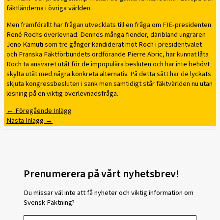
fäktländerna i övriga världen.
Men framförallt har frågan utvecklats till en fråga om FIE-presidenten
René Rochs överlevnad. Dennes många fiender, däribland ungraren
Jenö Kamuti som tre gånger kandiderat mot Roch i presidentvalet
och Franska Fäktförbundets ordförande Pierre Abric, har kunnat låta
Roch ta ansvaret utåt för de impopulära besluten och har inte behövt
skylta utåt med några konkreta alternativ. På detta sätt har de lyckats
skjuta kongressbesluten i sank men samtidigt står fäktvärlden nu utan
lösning på en viktig överlevnadsfråga.
←
Föregående Inlägg
Nästa Inlägg
→
Prenumerera på vårt nyhetsbrev!
Du missar väl inte att få nyheter och viktig information om
Svensk Fäktning?