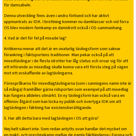
för damsabeln.
Denna utveckling finns även i andra förbund och har aktivt
uppmuntrats av IOK. I brottning kommer nu damklasser och vid förra
OS blev modern femkamp en damidrott också i OS-sammanhang.
4. Vad är det för fel på mixade lag?
Kritikerna menar att det är en onaturlig tävlingsform som saknar
förankring i fäktsportens traditioner. Man pekar också på att
mixedtävlingar i de flesta idrotter har låg status och oroar sig för att
ett införande av mixedlag skulle kunna vara ett första steg på vägen
mot ett avskaffande av lagtävlingarna.
Förespråkarna för mixedlagtävlingarna (som i sanningens namn inte är
så många) framhåller gärna ridsporten som exempel på att mixedlag
kan fungera alldeles utmärkt. En ny tävlingsform kan också vara en
offensiv åtgärd som kan locka ny publik och övertyga IOK om att
lagtävlingen i fäktning har existensberättigande.
5. Har allt detta bara med lagtävlingen i OS att göra?
Nej helt säkert inte. Som redan antytts ovan handlar det mycket om
en makt- och prestigekamp mellan de gamla fäktländerna i Europa och