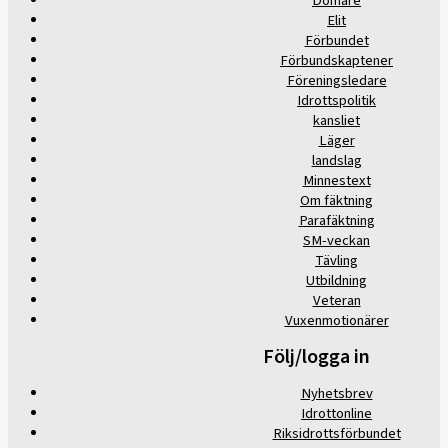
Domare
Elit
Förbundet
Förbundskaptener
Föreningsledare
Idrottspolitik
kansliet
Läger
landslag
Minnestext
Om fäktning
Parafäktning
SM-veckan
Tävling
Utbildning
Veteran
Vuxenmotionärer
Följ/logga in
Nyhetsbrev
Idrottonline
Riksidrottsförbundet