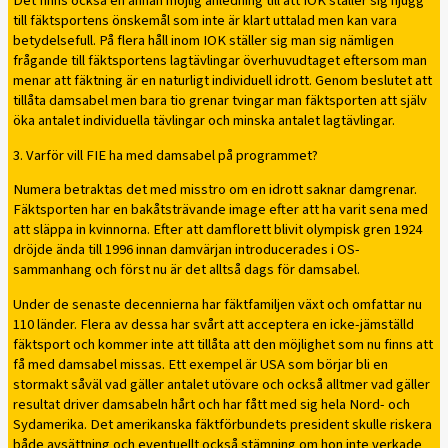
Det finns också en annan möjlig anledning till att IOK ställer sig njugg
till fäktsportens önskemål som inte är klart uttalad men kan vara
betydelsefull. På flera håll inom IOK ställer sig man sig nämligen
frågande till fäktsportens lagtävlingar överhuvudtaget eftersom man
menar att fäktning är en naturligt individuell idrott. Genom beslutet att
tillåta damsabel men bara tio grenar tvingar man fäktsporten att själv
öka antalet individuella tävlingar och minska antalet lagtävlingar.
3. Varför vill FIE ha med damsabel på programmet?
Numera betraktas det med misstro om en idrott saknar damgrenar.
Fäktsporten har en bakåtsträvande image efter att ha varit sena med
att släppa in kvinnorna. Efter att damflorett blivit olympisk gren 1924
dröjde ända till 1996 innan damvärjan introducerades i OS-
sammanhang och först nu är det alltså dags för damsabel.
Under de senaste decennierna har fäktfamiljen växt och omfattar nu
110 länder. Flera av dessa har svårt att acceptera en icke-jämställd
fäktsport och kommer inte att tillåta att den möjlighet som nu finns att
få med damsabel missas. Ett exempel är USA som börjar bli en
stormakt såväl vad gäller antalet utövare och också alltmer vad gäller
resultat driver damsabeln hårt och har fått med sig hela Nord- och
Sydamerika. Det amerikanska fäktförbundets president skulle riskera
både avsättning och eventuellt också stämning om hon inte verkade