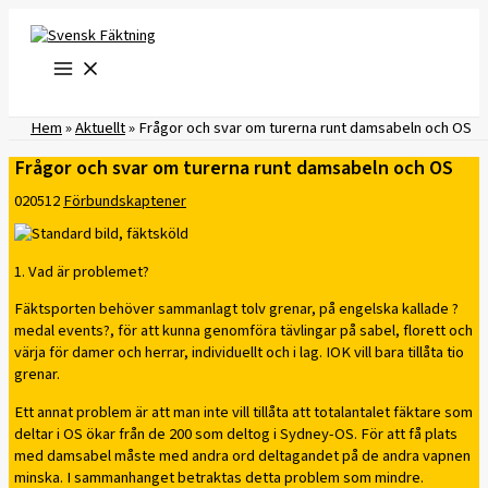
Hoppa
till
innehåll
Hem
»
Aktuellt
»
Frågor och svar om turerna runt damsabeln och OS
Frågor och svar om turerna runt damsabeln och OS
020512
Förbundskaptener
1. Vad är problemet?
Fäktsporten behöver sammanlagt tolv grenar, på engelska kallade ?
medal events?, för att kunna genomföra tävlingar på sabel, florett och
värja för damer och herrar, individuellt och i lag. IOK vill bara tillåta tio
grenar.
Ett annat problem är att man inte vill tillåta att totalantalet fäktare som
deltar i OS ökar från de 200 som deltog i Sydney-OS. För att få plats
med damsabel måste med andra ord deltagandet på de andra vapnen
minska. I sammanhanget betraktas detta problem som mindre.