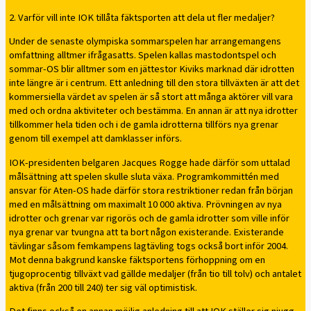
2. Varför vill inte IOK tillåta fäktsporten att dela ut fler medaljer?
Under de senaste olympiska sommarspelen har arrangemangens
omfattning alltmer ifrågasatts. Spelen kallas mastodontspel och
sommar-OS blir alltmer som en jättestor Kiviks marknad där idrotten
inte längre är i centrum. Ett anledning till den stora tillväxten är att det
kommersiella värdet av spelen är så stort att många aktörer vill vara
med och ordna aktiviteter och bestämma. En annan är att nya idrotter
tillkommer hela tiden och i de gamla idrotterna tillförs nya grenar
genom till exempel att damklasser införs.
IOK-presidenten belgaren Jacques Rogge hade därför som uttalad
målsättning att spelen skulle sluta växa. Programkommittén med
ansvar för Aten-OS hade därför stora restriktioner redan från början
med en målsättning om maximalt 10 000 aktiva. Prövningen av nya
idrotter och grenar var rigorös och de gamla idrotter som ville inför
nya grenar var tvungna att ta bort någon existerande. Existerande
tävlingar såsom femkampens lagtävling togs också bort inför 2004.
Mot denna bakgrund kanske fäktsportens förhoppning om en
tjugoprocentig tillväxt vad gällde medaljer (från tio till tolv) och antalet
aktiva (från 200 till 240) ter sig väl optimistisk.