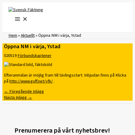
Hoppa
till
innehåll
Hem
»
Aktuellt
»
Öppna NM i värja, Ystad
Öppna NM i värja, Ystad
020519
Förbundskaptener
Efteranmälan är möjlig fram till tävlingsstart. Inbjudan finns på Klicka
på
http://www.guff.net/yfk/
.
←
Föregående Inlägg
Nästa Inlägg
→
Prenumerera på vårt nyhetsbrev!