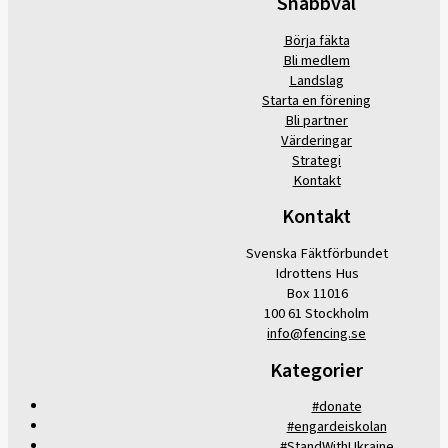
Snabbval
Börja fäkta
Bli medlem
Landslag
Starta en förening
Bli partner
Värderingar
Strategi
Kontakt
Kontakt
Svenska Fäktförbundet
Idrottens Hus
Box 11016
100 61 Stockholm
info@fencing.se
Kategorier
#donate
#engardeiskolan
#StandWithUkraine