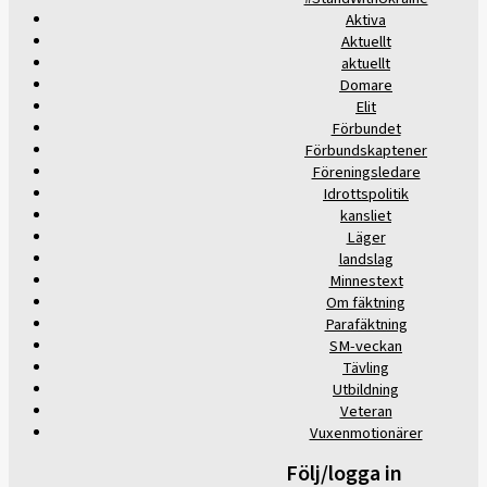
Aktiva
Aktuellt
aktuellt
Domare
Elit
Förbundet
Förbundskaptener
Föreningsledare
Idrottspolitik
kansliet
Läger
landslag
Minnestext
Om fäktning
Parafäktning
SM-veckan
Tävling
Utbildning
Veteran
Vuxenmotionärer
Följ/logga in