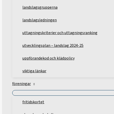
landslagsgrupperna
landslagsledningen
uttagningskriterier och uttagningsranking
utvecklingsplan – landslag 2024-25
uppförandekod och klädpolicy
viktiga länkar
föreningar
fritidskortet