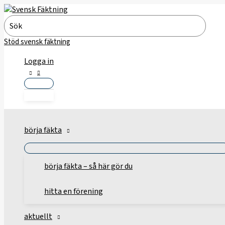
Hoppa
till
Search
innehåll
for:
Stöd svensk fäktning
Logga in
börja fäkta
börja fäkta – så här gör du
hitta en förening
aktuellt