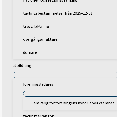
nationell och regional ranking
tävlingsbestämmelser från 2025-12-01
trygg fäktning
övergångar fäktare
domare
utbildning
föreningsledare
ansvarig för föreningens nybörjarverksamhet
tävlingsarrangör