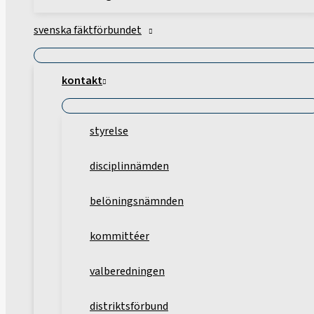
svenska fäktförbundet
kontakt
styrelse
disciplinnämden
belöningsnämnden
kommittéer
valberedningen
distriktsförbund