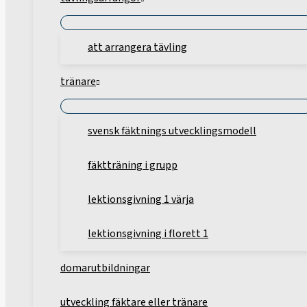
att arrangera tävling
tränare
svensk fäktnings utvecklingsmodell
fäktträning i grupp
lektionsgivning 1 värja
lektionsgivning i florett 1
domarutbildningar
utveckling fäktare eller tränare