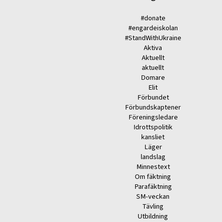
#donate
#engardeiskolan
#StandWithUkraine
Aktiva
Aktuellt
aktuellt
Domare
Elit
Förbundet
Förbundskaptener
Föreningsledare
Idrottspolitik
kansliet
Läger
landslag
Minnestext
Om fäktning
Parafäktning
SM-veckan
Tävling
Utbildning