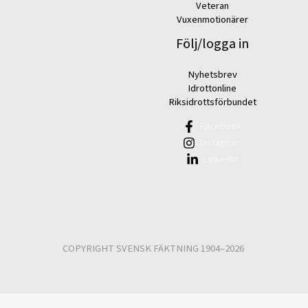
Veteran
Vuxenmotionärer
Följ/logga in
Nyhetsbrev
Idrottonline
Riksidrottsförbundet
Facebook
Instagram
Linkedin
COPYRIGHT SVENSK FÄKTNING 1904–2026