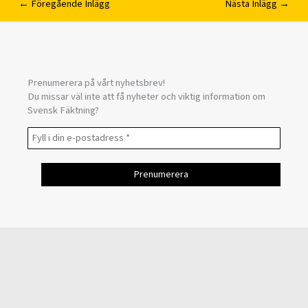
←
Föregående Inlägg
Nästa Inlägg
→
Prenumerera på vårt nyhetsbrev!
Du missar väl inte att få nyheter och viktig information om
Svensk Fäktning?