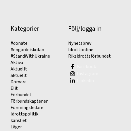
Kategorier
Följ/logga in
#donate
Nyhetsbrev
#engardeiskolan
Idrottonline
#StandWithUkraine
Riksidrottsförbundet
Aktiva
Facebook
Aktuellt
Instagram
aktuellt
Linkedin
Domare
Elit
Förbundet
Förbundskaptener
Föreningsledare
Idrottspolitik
kansliet
Läger