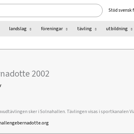
Stöd svensk 
landslag
föreningar
tävling
utbildning
rnadotte 2002
r
vudtävlingen sker i Solnahallen. Tävlingen visas i sportkanalen V
hallengebernadotte.org