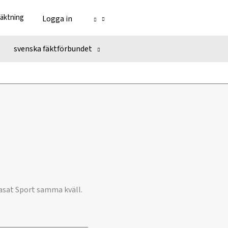
fäktning
Logga in
svenska fäktförbundet
iasat Sport samma kväll.