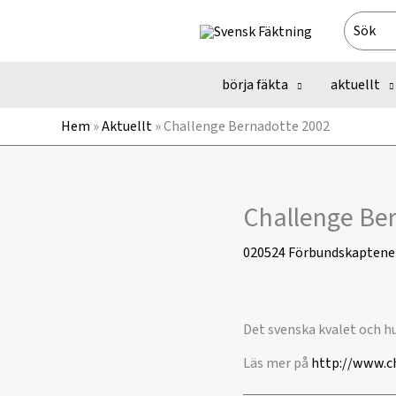
Hoppa
Search
till
for:
innehåll
börja fäkta
aktuellt
Hem
»
Aktuellt
»
Challenge Bernadotte 2002
Challenge Be
020524
Förbundskaptene
Det svenska kvalet och hu
Läs mer på
http://www.c