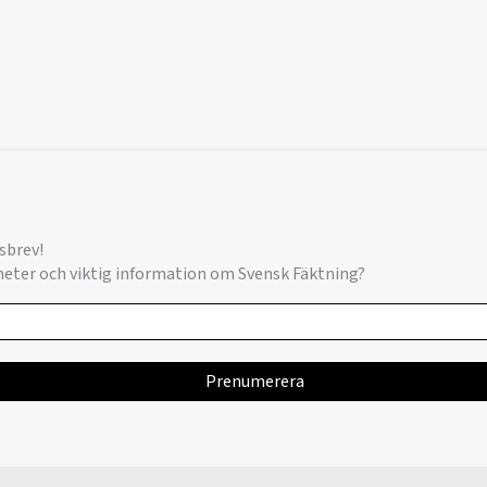
sbrev!
yheter och viktig information om Svensk Fäktning?