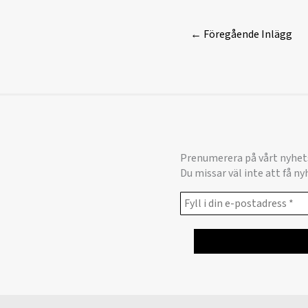
←
Föregående Inlägg
Prenumerera på vårt nyhet
Du missar väl inte att få n