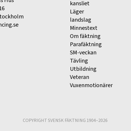
ns Hus
kansliet
16
Läger
Stockholm
landslag
ncing.se
Minnestext
Om fäktning
Parafäktning
SM-veckan
Tävling
Utbildning
Veteran
Vuxenmotionärer
COPYRIGHT SVENSK FÄKTNING 1904–2026