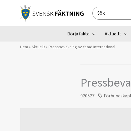
Hoppa
till
Search
innehåll
for:
Börja fäkta
Aktuellt
Hem
»
Aktuellt
»
Pressbevakning av Ystad International
Pressbevak
020527
Förbundskap