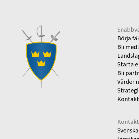
Snabbva
Börja fä
Bli med
Landsla
Starta e
Bli part
Värderi
Strategi
Kontakt
Kontakt
Svenska