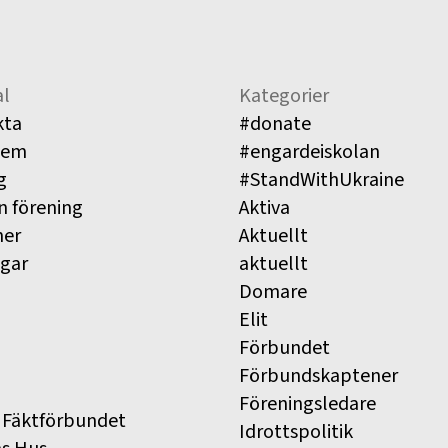
l
Kategorier
kta
#donate
lem
#engardeiskolan
g
#StandWithUkraine
n förening
Aktiva
ner
Aktuellt
ngar
aktuellt
Domare
Elit
Förbundet
Förbundskaptener
Föreningsledare
 Fäktförbundet
Idrottspolitik