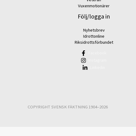
Vuxenmotionärer
Följ/logga in
Nyhetsbrev
Idrottonline
Riksidrottsförbundet
Facebook
Instagram
Linkedin
COPYRIGHT SVENSK FÄKTNING 1904–2026