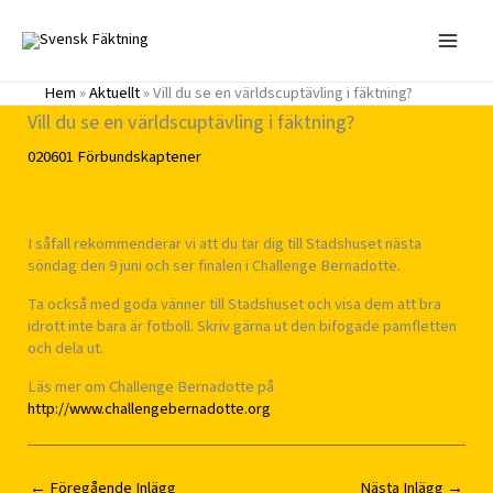
Hoppa
till
innehåll
Hem
»
Aktuellt
»
Vill du se en världscuptävling i fäktning?
Vill du se en världscuptävling i fäktning?
020601
Förbundskaptener
I såfall rekommenderar vi att du tar dig till Stadshuset nästa
söndag den 9 juni och ser finalen i Challenge Bernadotte.
Ta också med goda vänner till Stadshuset och visa dem att bra
idrott inte bara är fotboll. Skriv gärna ut den bifogade pamfletten
och dela ut.
Läs mer om Challenge Bernadotte på
http://www.challengebernadotte.org
←
Föregående Inlägg
Nästa Inlägg
→