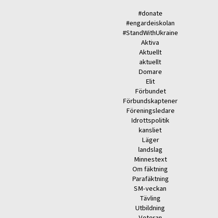
#donate
#engardeiskolan
#StandWithUkraine
Aktiva
Aktuellt
aktuellt
Domare
Elit
Förbundet
Förbundskaptener
Föreningsledare
Idrottspolitik
kansliet
Läger
landslag
Minnestext
Om fäktning
Parafäktning
SM-veckan
Tävling
Utbildning
Veteran