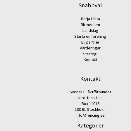
Snabbval
Börja fäkta
Bli medlem
Landslag
Starta en förening
Bli partner
Värderingar
Strategi
Kontakt
Kontakt
Svenska Fäktförbundet
Idrottens Hus
Box 11016
100 61 Stockholm
info@fencing.se
Kategorier