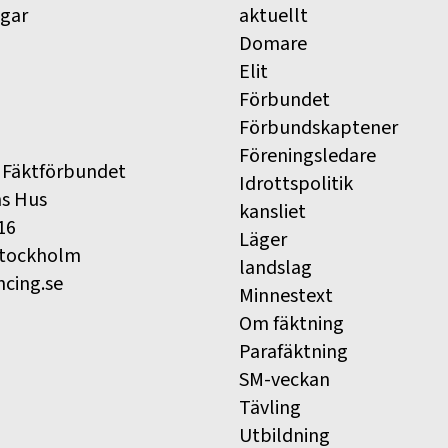
ngar
aktuellt
Domare
Elit
Förbundet
Förbundskaptener
Föreningsledare
 Fäktförbundet
Idrottspolitik
ns Hus
kansliet
16
Läger
Stockholm
landslag
ncing.se
Minnestext
Om fäktning
Parafäktning
SM-veckan
Tävling
Utbildning