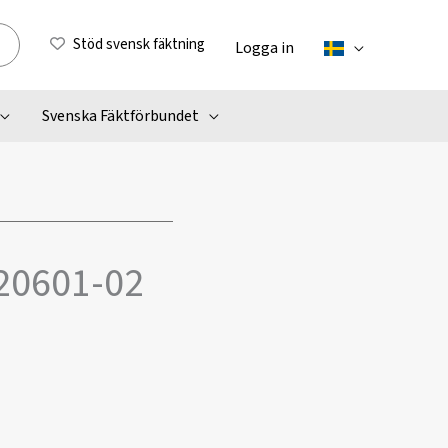
Stöd svensk fäktning
Logga in
Svenska Fäktförbundet
020601-02