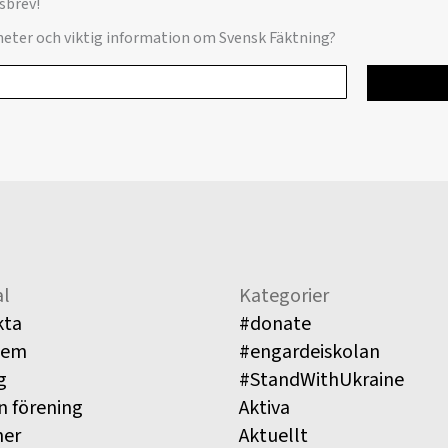
sbrev!
yheter och viktig information om Svensk Fäktning?
l
Kategorier
kta
#donate
lem
#engardeiskolan
g
#StandWithUkraine
n förening
Aktiva
ner
Aktuellt