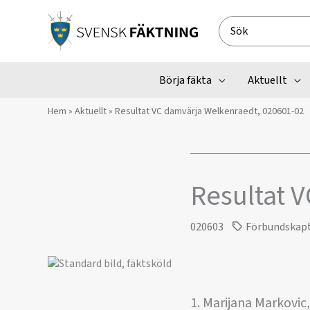
Hoppa
till
Search
innehåll
for:
Börja fäkta
Aktuellt
Hem
»
Aktuellt
»
Resultat VC damvärja Welkenraedt, 020601-02
Resultat 
020603
Förbundskap
1. Marijana Markovic