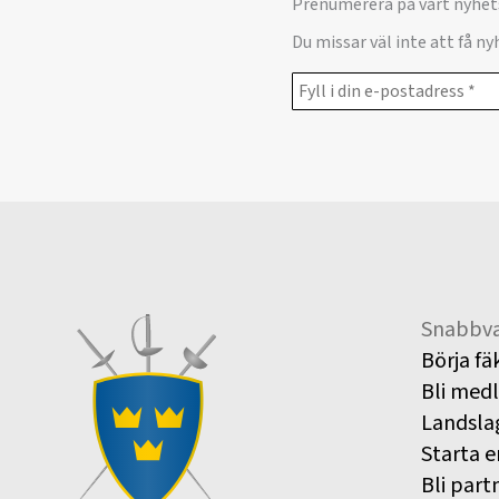
Prenumerera på vårt nyhet
Du missar väl inte att få n
Snabbva
Börja fä
Bli med
Landsla
Starta e
Bli part