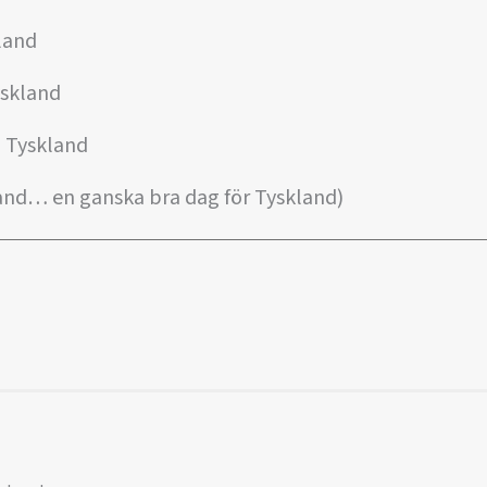
kland
yskland
, Tyskland
land… en ganska bra dag för Tyskland)