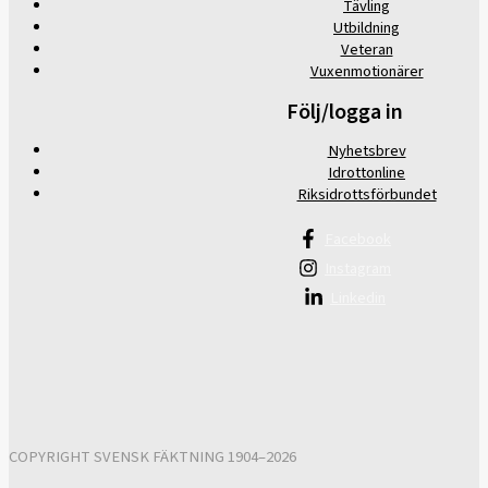
Tävling
Utbildning
Veteran
Vuxenmotionärer
Följ/logga in
Nyhetsbrev
Idrottonline
Riksidrottsförbundet
Facebook
Instagram
Linkedin
COPYRIGHT SVENSK FÄKTNING 1904–2026