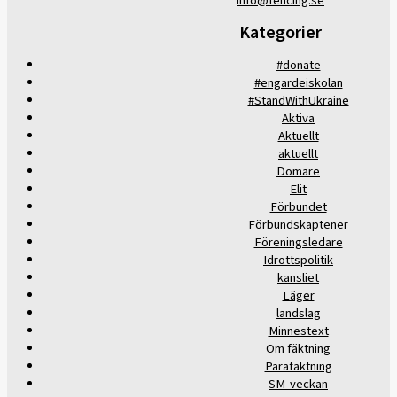
info@fencing.se
Kategorier
#donate
#engardeiskolan
#StandWithUkraine
Aktiva
Aktuellt
aktuellt
Domare
Elit
Förbundet
Förbundskaptener
Föreningsledare
Idrottspolitik
kansliet
Läger
landslag
Minnestext
Om fäktning
Parafäktning
SM-veckan