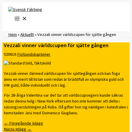
Hoppa
till
innehåll
Hem
»
Aktuellt
»
Vezzali vinner världscupen för sjätte gången
Vezzali vinner världscupen för sjätte gången
020616
Förbundskaptener
Vezzali vinner därmed världscupen för sjättegången och kan foga
ännu en merit till listan som redan är bräddfull av olympiska guld och
VM-guld, både individuellt och i lag.
För 28-åriga Valentina var det tur att världscupsegern kunde säkras
redan denna helg i New York eftersom hon inte kommer att delta i
säsongsavslutningen på Kuba. Då gifter hon sig nämligen i katedralen i
hemstaden Jesi med Domenico Giugliano.
←
Föregående Inlägg
Nästa Inlägg
→