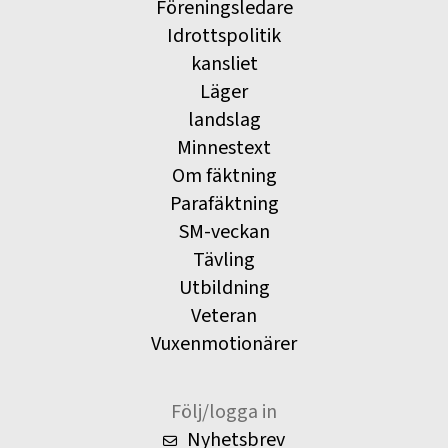
Föreningsledare
Idrottspolitik
kansliet
Läger
landslag
Minnestext
Om fäktning
Parafäktning
SM-veckan
Tävling
Utbildning
Veteran
Vuxenmotionärer
Följ/logga in
Nyhetsbrev