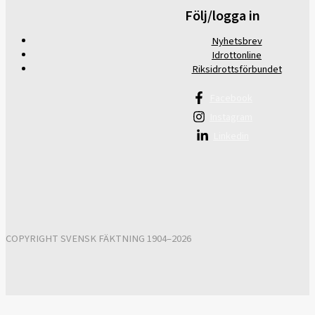
Följ/logga in
Nyhetsbrev
Idrottonline
Riksidrottsförbundet
Facebook
Instagram
Linkedin
COPYRIGHT SVENSK FÄKTNING 1904–2026