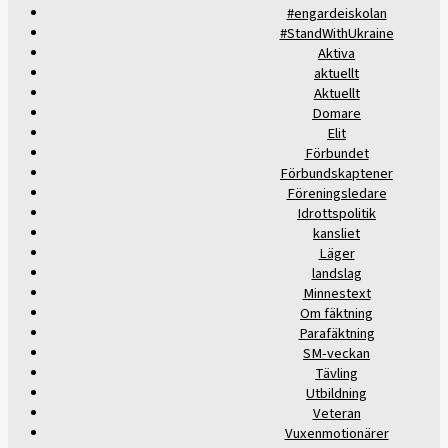
#engardeiskolan
#StandWithUkraine
Aktiva
aktuellt
Aktuellt
Domare
Elit
Förbundet
Förbundskaptener
Föreningsledare
Idrottspolitik
kansliet
Läger
landslag
Minnestext
Om fäktning
Parafäktning
SM-veckan
Tävling
Utbildning
Veteran
Vuxenmotionärer