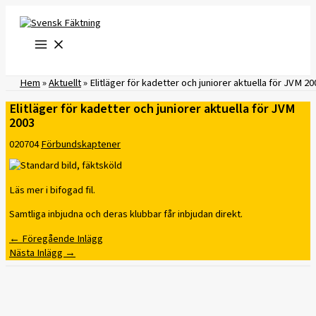
Hoppa
till
innehåll
Hem
»
Aktuellt
»
Elitläger för kadetter och juniorer aktuella för JVM 20
Elitläger för kadetter och juniorer aktuella för JVM
2003
020704
Förbundskaptener
Läs mer i bifogad fil.
Samtliga inbjudna och deras klubbar får inbjudan direkt.
←
Föregående Inlägg
Nästa Inlägg
→