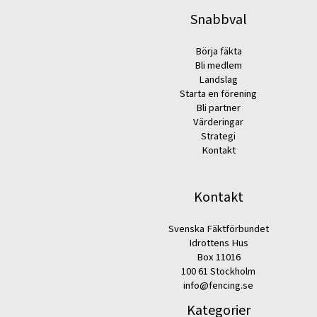
Snabbval
Börja fäkta
Bli medlem
Landslag
Starta en förening
Bli partner
Värderingar
Strategi
Kontakt
Kontakt
Svenska Fäktförbundet
Idrottens Hus
Box 11016
100 61 Stockholm
info@fencing.se
Kategorier