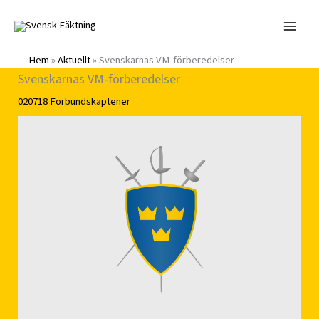
Hoppa
till
innehåll
Hem
»
Aktuellt
»
Svenskarnas VM-förberedelser
Svenskarnas VM-förberedelser
020718
Förbundskaptener