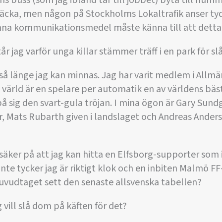
äcka, men någon på Stockholms Lokaltrafik anser tyd
na kommunikationsmedel måste känna till att detta 
år jag varför unga killar stämmer träff i en park för sl
e så länge jag kan minnas. Jag har varit medlem i All
 värld är en spelare per automatik en av världens bä
på sig den svart-gula tröjan. I mina ögon är Gary Sundg
r, Mats Rubarth given i landslaget och Andreas Ander
säker på att jag kan hitta en Elfsborg-supporter som 
nte tycker jag är riktigt klok och en inbiten Malmö 
uvudtaget sett den senaste allsvenska tabellen?
 vill slå dom på käften för det?