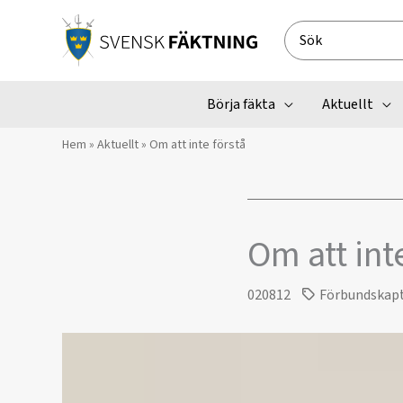
Hoppa
till
Search
innehåll
for:
Börja fäkta
Aktuellt
Hem
»
Aktuellt
»
Om att inte förstå
Om att int
020812
Förbundskap