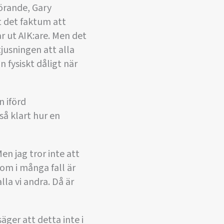
förande, Gary
mt det faktum att
r ut AIK:are. Men det
tjusningen att alla
n fysiskt dåligt när
n iförd
å klart hur en
Men jag tror inte att
som i många fall är
la vi andra. Då är
äger att detta inte i