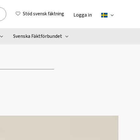
Stöd svensk fäktning
Logga in
Svenska Fäktförbundet