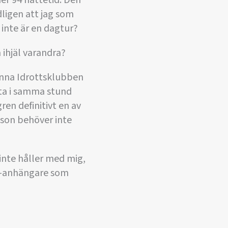
ligen att jag som
inte är en dagtur?
å ihjäl varandra?
männa Idrottsklubben
sta i samma stund
ren definitivt en av
sson behöver inte
inte håller med mig,
FF-anhängare som