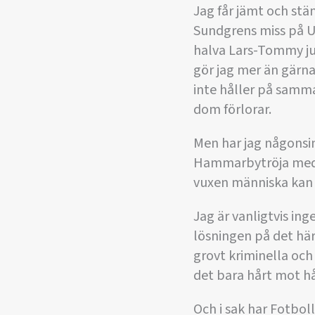
Jag får jämt och stä
Sundgrens miss på Ull
halva Lars-Tommy ju 
gör jag mer än gärna 
inte håller på samma 
dom förlorar.
Men har jag någonsin
Hammarbytröja med tv
vuxen människa kan 
Jag är vanligtvis inge
lösningen på det här
grovt kriminella och
det bara hårt mot hå
Och i sak har Fotbol