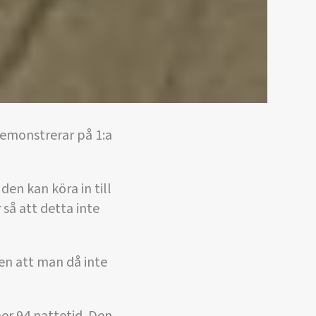
demonstrerar på 1:a
den kan köra in till
 så att detta inte
en att man då inte
mer 94 nattetid. Den