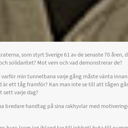
aterna, som styrt Sverige 61 av de senaste 70 åren, 
 och solidaritet? Mot vem och vad demonstrerar de?
te varför min tunnelbana varje gång måste vänta innan 
id är ett tåg framför? Kan man inte se till att tågen går
t sett varje dag?
rna bredare handtag på sina rakhyvlar med motivering
ns buss (som jag ibland tar till jobbet) byta till num