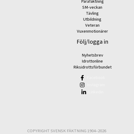
Parafäktning
SM-veckan
Tävling
Utbildning
Veteran
Vuxenmotionärer
Följ/logga in
Nyhetsbrev
Idrottonline
Riksidrottsförbundet
Facebook
Instagram
Linkedin
COPYRIGHT SVENSK FÄKTNING 1904–2026