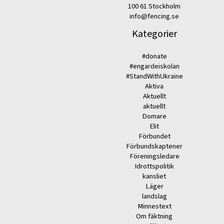
100 61 Stockholm
info@fencing.se
Kategorier
#donate
#engardeiskolan
#StandWithUkraine
Aktiva
Aktuellt
aktuellt
Domare
Elit
Förbundet
Förbundskaptener
Föreningsledare
Idrottspolitik
kansliet
Läger
landslag
Minnestext
Om fäktning