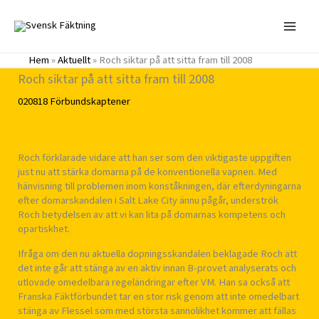
Hoppa
till
innehåll
Hem
»
Aktuellt
»
Roch siktar på att sitta fram till 2008
Roch siktar på att sitta fram till 2008
020818
Förbundskaptener
Roch förklarade vidare att han ser som den viktigaste uppgiften
just nu att stärka domarna på de konventionella vapnen. Med
hänvisning till problemen inom konståkningen, där efterdyningarna
efter domarskandalen i Salt Lake City ännu pågår, underströk
Roch betydelsen av att vi kan lita på domarnas kompetens och
opartiskhet.
Ifråga om den nu aktuella dopningsskandalen beklagade Roch att
det inte går att stänga av en aktiv innan B-provet analyserats och
utlovade omedelbara regeländringar efter VM. Han sa också att
Franska Fäktförbundet tar en stor risk genom att inte omedelbart
stänga av Flessel som med största sannolikhet kommer att fällas