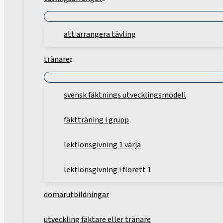
att arrangera tävling
tränare
svensk fäktnings utvecklingsmodell
fäktträning i grupp
lektionsgivning 1 värja
lektionsgivning i florett 1
domarutbildningar
utveckling fäktare eller tränare