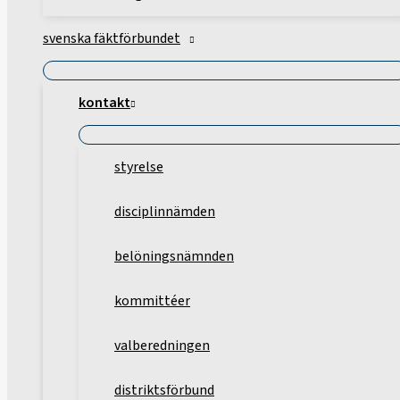
svenska fäktförbundet
kontakt
styrelse
disciplinnämden
belöningsnämnden
kommittéer
valberedningen
distriktsförbund