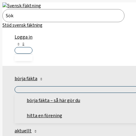
Hoppa
till
Search
innehåll
for:
Stöd svensk fäktning
Logga in
börja fäkta
börja fäkta – så här gör du
hitta en förening
aktuellt