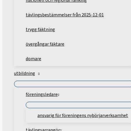
nationell och regional ranking
tävlingsbestämmelser från 2025-12-01
trygg fäktning
övergångar fäktare
domare
utbildning
föreningsledare
ansvarig för föreningens nybörjarverksamhet
tävlingsarrangör