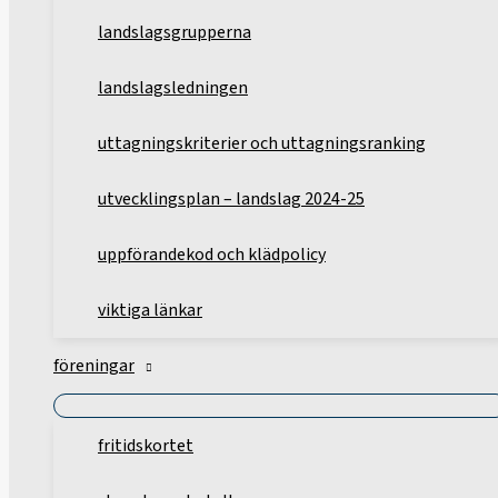
landslagsgrupperna
landslagsledningen
uttagningskriterier och uttagningsranking
utvecklingsplan – landslag 2024-25
uppförandekod och klädpolicy
viktiga länkar
föreningar
fritidskortet