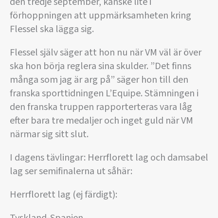
den tredje september, kanske lite i
förhoppningen att uppmärksamheten kring
Flessel ska lägga sig.
Flessel själv säger att hon nu när VM väl är över
ska hon börja reglera sina skulder. ”Det finns
många som jag är arg på” säger hon till den
franska sporttidningen L’Equipe. Stämningen i
den franska truppen rapporterteras vara låg
efter bara tre medaljer och inget guld när VM
närmar sig sitt slut.
I dagens tävlingar: Herrflorett lag och damsabel
lag ser semifinalerna ut såhär:
Herrflorett lag (ej färdigt):
Tyskland-Spanien