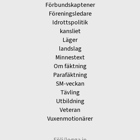
Förbundskaptener
Föreningsledare
Idrottspolitik
kansliet
Läger
landslag
Minnestext
Om fäktning
Parafäktning
SM-veckan
Tävling
Utbildning
Veteran
Vuxenmotionärer
Följ/logga in