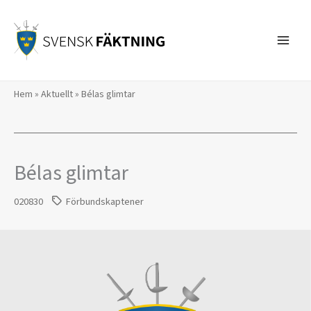
Hoppa
till
innehåll
Hem
»
Aktuellt
»
Bélas glimtar
Bélas glimtar
020830
Förbundskaptener