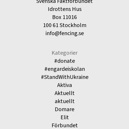
Svenska Fäktförbundet
Idrottens Hus
Box 11016
100 61 Stockholm
info@fencing.se
Kategorier
#donate
#engardeiskolan
#StandWithUkraine
Aktiva
Aktuellt
aktuellt
Domare
Elit
Förbundet