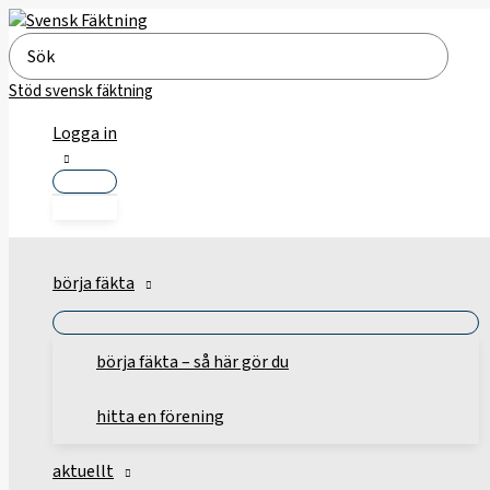
Hoppa
till
Search
innehåll
for:
Stöd svensk fäktning
Logga in
börja fäkta
börja fäkta – så här gör du
hitta en förening
aktuellt