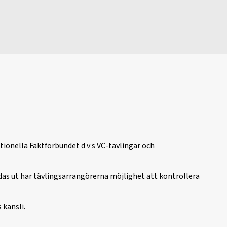
ationella Fäktförbundet d v s VC-tävlingar och
ändas ut har tävlingsarrangörerna möjlighet att kontrollera
 kansli.