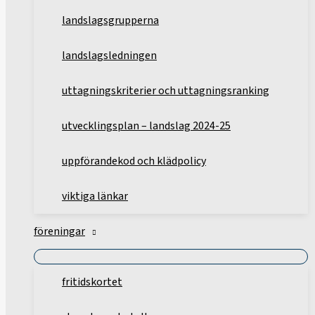
landslagsgrupperna
landslagsledningen
uttagningskriterier och uttagningsranking
utvecklingsplan – landslag 2024-25
uppförandekod och klädpolicy
viktiga länkar
föreningar
fritidskortet