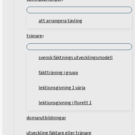
att arrangera tävling
tränare
svensk fäktnings utvecklingsmodell
fäktträning i grupp
lektionsgivning 1 värja
lektionsgivning i florett 1
domarutbildningar
utveckling fäktare eller tränare