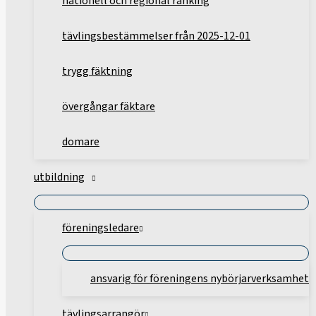
nationell och regional ranking
tävlingsbestämmelser från 2025-12-01
trygg fäktning
övergångar fäktare
domare
utbildning
föreningsledare
ansvarig för föreningens nybörjarverksamhet
tävlingsarrangör