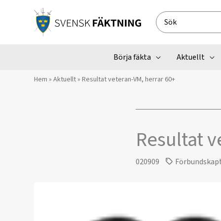
Hoppa
till
Search
innehåll
for:
Börja fäkta
Aktuellt
Hem
»
Aktuellt
»
Resultat veteran-VM, herrar 60+
Resultat v
020909
Förbundskap