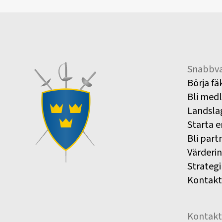
Snabbva
Börja fä
Bli med
Landsla
Starta e
Bli part
Värderi
Strategi
Kontakt
Kontakt