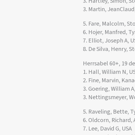
3. Hartley, Simon, S
3. Martin, JeanClaud
5. Fare, Malcolm, St
6. Hojer, Manfred, T
7. Elliot, Joseph A, 
8. De Silva, Henry, S
Herrsabel 60+, 19 d
1. Hall, William N, U
2. Fine, Marvin, Kan
3. Goering, William A
3. Nettingsmeyer, Wo
5. Raveling, Bette, 
6. Oldcorn, Richard, 
7. Lee, David G, USA