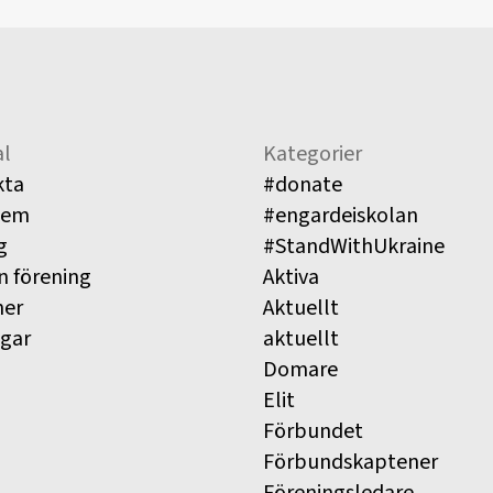
l
Kategorier
kta
#donate
lem
#engardeiskolan
g
#StandWithUkraine
n förening
Aktiva
ner
Aktuellt
ngar
aktuellt
Domare
Elit
Förbundet
Förbundskaptener