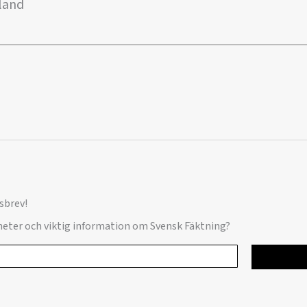
kland
sbrev!
yheter och viktig information om Svensk Fäktning?