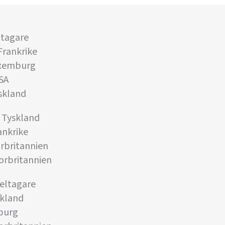
ltagare
Frankrike
Luxemburg
USA
yskland
, Tyskland
rankrike
orbritannien
torbritannien
deltagare
skland
mburg