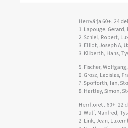
Herrvärja 60+, 24 de
1. Lapouge, Gerard, 
2. Schiel, Robert, 
3. Elliot, Joseph A, 
3. Kilberth, Hans, T
5. Fischer, Wolfgang
6. Grosz, Ladislas, F
7. Spofforth, Ian, St
8. Hartley, Simon, S
Herrflorett 60+. 22 
1. Wulf, Manfred, Ty
2. Link, Jean, Luxe