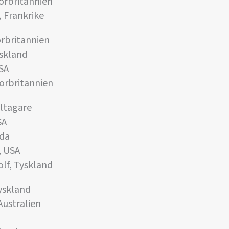
torbritannien
, Frankrike
orbritannien
yskland
USA
torbritannien
eltagare
SA
ada
, USA
lf, Tyskland
Tyskland
Australien