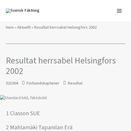
Hoppa
till
innehåll
Hem
»
Aktuellt
»
Resultat herrsabel Helsingfors 2002
Resultat herrsabel Helsingfors
2002
021004
Förbundskaptener
Resultat
1 Classon SUE
2 Mahlamäki Tapanilan Erä